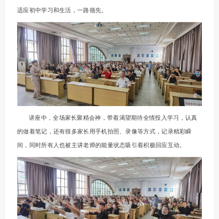
适应初中学习和生活，一路领先。
讲座中，全场家长聚精会神，带着渴望期待全情投入学习，认真
的做着笔记，还有很多家长用手机拍照、录像等方式，记录精彩瞬
间，同时所有人也被主讲老师的能量状态吸引着积极回应互动。