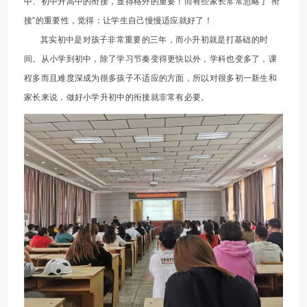
中、初中升高中的衔接，显得格外的重要！而有些家长常常忽略了“衔
接”的重要性，觉得：让学生自己慢慢适应就好了！
其实初中是对孩子非常重要的三年，而小升初就是打基础的时
间。从小学到初中，除了学习节奏变得更快以外，学科也变多了，课
程多而且难度深成为很多孩子不适应的方面，所以对很多初一新生和
家长来说，做好小学升初中的衔接就非常有必要。