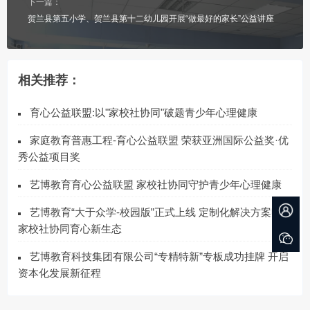
下一篇：
贺兰县第五小学、贺兰县第十二幼儿园开展“做最好的家长”公益讲座
相关推荐：
育心公益联盟:以"家校社协同"破题青少年心理健康
家庭教育普惠工程-育心公益联盟 荣获亚洲国际公益奖·优
秀公益项目奖
艺博教育育心公益联盟 家校社协同守护青少年心理健康
艺博教育“大于众学-校园版”正式上线 定制化解决方案赋能
家校社协同育心新生态
艺博教育科技集团有限公司“专精特新”专板成功挂牌 开启
资本化发展新征程