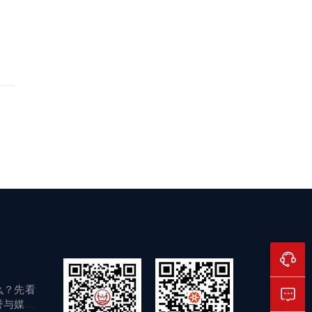
么？先看
誉与媒体