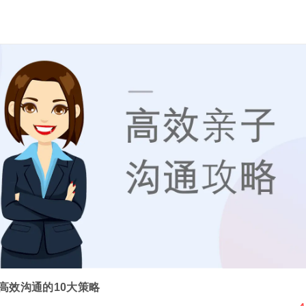
高效沟通的10大策略