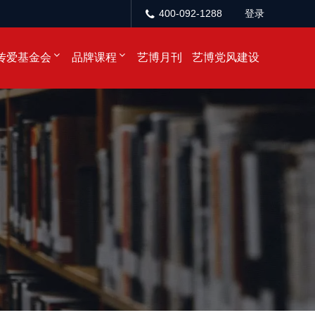
400-092-1288
登录
传爱基金会
品牌课程
艺博月刊
艺博党风建设