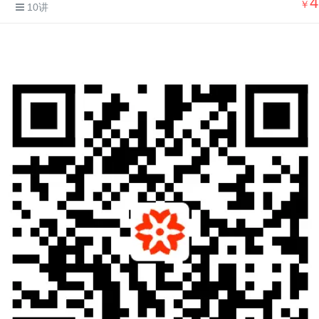
4
￥
10讲