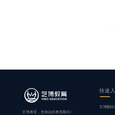
快速
艺博翻转
艺博教育，您身边的教育顾问！