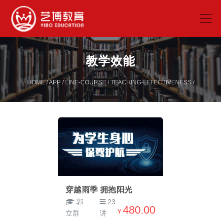
教学效能
HOME
/
APP
/
LINE-COURSE
/
TEACHING-EFFECTIVENESS
/
穿越雨季 拥抱阳光
郭
23
480.00
￥
立群
讲