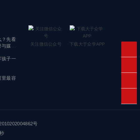
么？先看
关注微信公众号
下载大于众学APP
誉与媒体
牢孩子一
育里最容
10202004862号
9秒