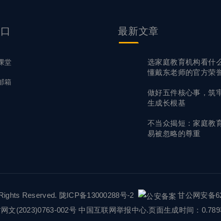
入口
最新文章
选家庭教育机构看什
课堂
懂戴东老师的官方荣
邮箱
背书
做好五件核心事，筑
生成长根基
不当众揭短：家庭教
易被忽略的尊重
 Rights Reserved.
陇ICP备13000288号-2
甘公网安备620
网文(2023)0763-002号
中国互联网举报中心
.页面生成时间：0.78