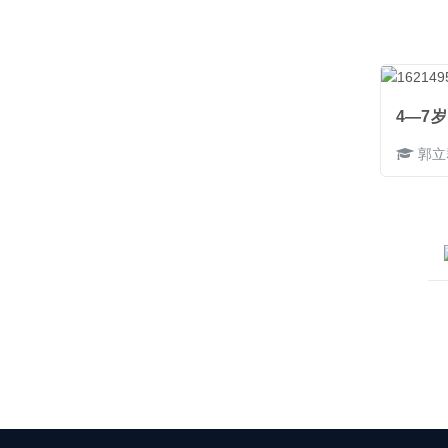
4—7
郭立