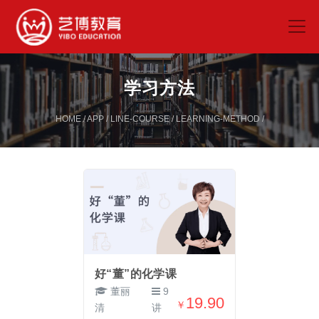
学习方法
HOME
/
APP
/
LINE-COURSE
/
LEARNING-METHOD
/
好“董”的化学课
董丽
9
19.90
￥
清
讲