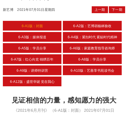
新艺博
2021年07月01日星期四
上一期
下一期
6-A1版：封面
6-A2版：艺博胡杨林验收
6-A3版：媒体报道
6-A4版：紧扣时代 紧贴时代精神
6-A5版：学员分享
6-A6版：家庭教育指导咨询师
6-A7版：红心向党 锦绣百年
6-A8版：学员分享
6-A9版：讲师特训营
6-A10版：艺善享书苑读书会
6-A12版：盛世华诞 党在我心
见证相信的力量，感知愿力的强大
《2021年6月月刊》
（6-A1版：封面）
2021年07月01日