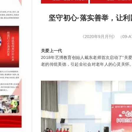
会
坚守初心·落实善举，让
《2020年9月月刊》
（09-
关爱上一代
2018年艺博教育创始人戴东老师首次启动了“
老的传统美德，引起全社会对老年人的心灵关怀