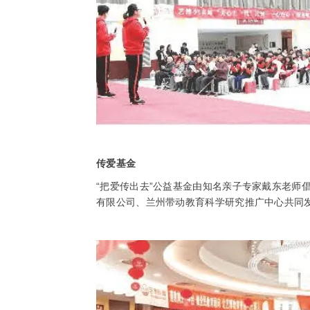
传爱基金
“把爱传出去”公益基金由知名亲子专家戴东老师
有限公司、兰州带动教育科学研究推广中心共同发