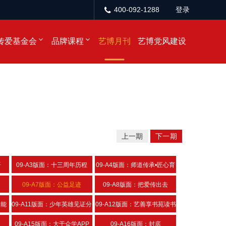
400-092-1288
登录
传爱基金会
品牌课程
艺博月刊
艺博党风建设
上一期
下一期
语
09-A3版面：十三周年历程
09-A4版面：师道传承•匠心育
人
09-A7版面：公益足迹
09-A8版面：把爱传出去
超能
09-A11版面：少年英雄见证分
09-A12版面：艺善享书苑读书
享
会发起人的故事
09-A15版面：大于众学APP
09-A16版面：封底