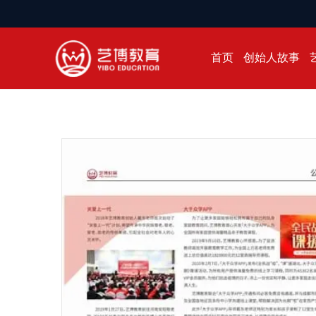
首页
创始人故事