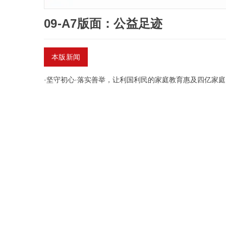
09-A7版面：公益足迹
本版新闻
·
坚守初心·落实善举，让利国利民的家庭教育惠及四亿家庭