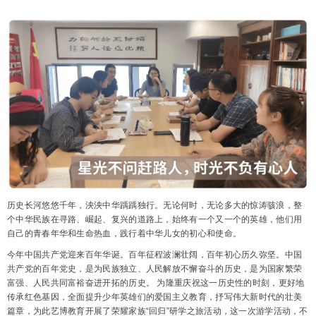
历史长河悠悠千年，泱泱中华踽踽独行。无论何时，无论多大的惊涛骇浪，整
个中华民族在寻路、崛起、复兴的道路上，始终有一个又一个的英雄，他们用
自己的青春年华和生命热血，践行着中华儿女的初心和使命。
今年中国共产党迎来百年华诞。百年征程波澜壮阔，百年初心历久弥坚。中国
共产党的百年党史，是为民族独立、人民解放不懈奋斗的历史，是为国家繁荣
富强、人民共同富裕奋进开拓的历史。 为隆重庆祝这一历史性的时刻，更好地
传承红色基因，全面提升少年英雄们的爱国主义教育，抒写伟大新时代的壮美
篇章，为此艺博教育开展了荣耀家族“回归”研学之旅活动，这一次游学活动，不