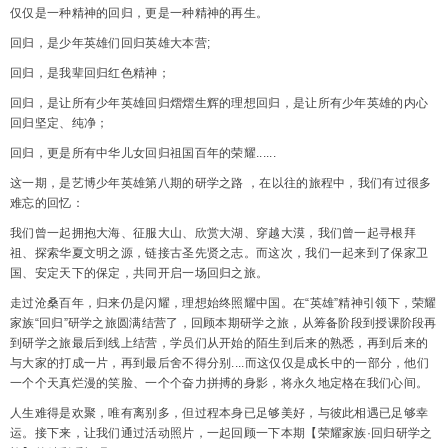
仅仅是一种精神的回归，更是一种精神的再生。
回归，是少年英雄们回归英雄大本营;
回归，是我辈回归红色精神；
回归，是让所有少年英雄回归熠熠生辉的理想回归，是让所有少年英雄的内心
回归坚定、纯净；
回归，更是所有中华儿女回归祖国百年的荣耀......
这一期，是艺博少年英雄第八期的研学之路 ，在以往的旅程中，我们有过很多
难忘的回忆：
我们曾一起拥抱大海、征服大山、欣赏大湖、穿越大漠，我们曾一起寻根拜
祖、探索华夏文明之源，链接古圣先贤之志。而这次，我们一起来到了保家卫
国、安定天下的保定，共同开启一场回归之旅。
走过沧桑百年，归来仍是闪耀，理想始终照耀中国。在“英雄”精神引领下，荣耀
家族“回归”研学之旅圆满结营了，回顾本期研学之旅，从筹备阶段到授课阶段再
到研学之旅最后到线上结营，学员们从开始的陌生到后来的熟悉，再到后来的
与大家的打成一片，再到最后舍不得分别....而这仅仅是成长中的一部分，他们
一个个天真烂漫的笑脸、一个个奋力拼搏的身影，将永久地定格在我们心间。
人生难得是欢聚，唯有离别多，但过程本身已足够美好，与彼此相遇已足够幸
运。接下来，让我们通过活动照片，一起回顾一下本期【荣耀家族·回归研学之