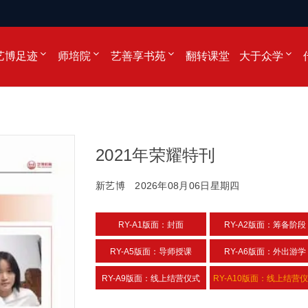
艺博足迹
师培院
艺善享书苑
翻转课堂
大于众学
2021年荣耀特刊
新艺博
2026年08月06日星期四
RY-A1版面：封面
RY-A2版面：筹备阶段
RY-A5版面：导师授课
RY-A6版面：外出游学
RY-A9版面：线上结营仪式
RY-A10版面：线上结营