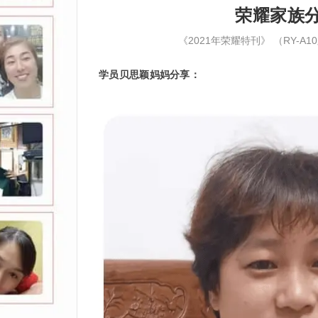
荣耀家族分
《2021年荣耀特刊》
（RY-A
学员贝思颖妈妈分享：