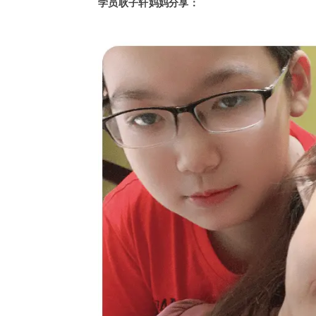
学员耿子轩妈妈分享：