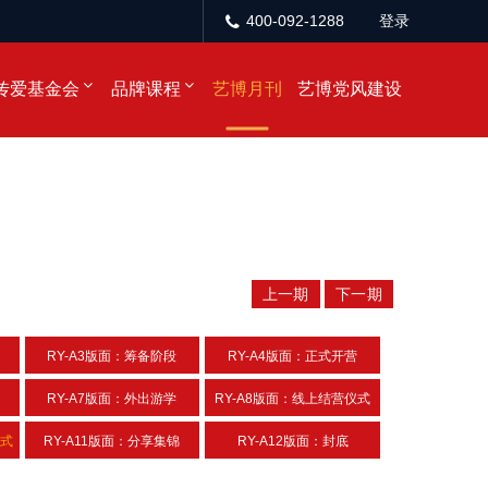
400-092-1288
登录
传爱基金会
品牌课程
艺博月刊
艺博党风建设
上一期
下一期
RY-A3版面：筹备阶段
RY-A4版面：正式开营
RY-A7版面：外出游学
RY-A8版面：线上结营仪式
仪式
RY-A11版面：分享集锦
RY-A12版面：封底