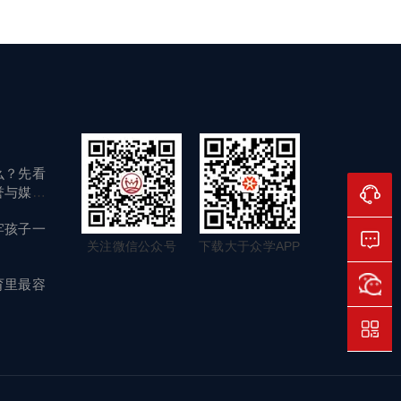
么？先看
誉与媒体
牢孩子一
关注微信公众号
下载大于众学APP
育里最容