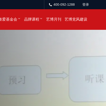
400-092-1288
登录
传爱基金会
品牌课程
艺博月刊
艺博党风建设