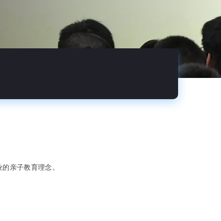
业的亲子教育理念。