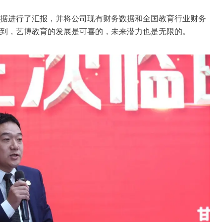
据进行了汇报，并将公司现有财务数据和全国教育行业财务
到，艺博教育的发展是可喜的，未来潜力也是无限的。