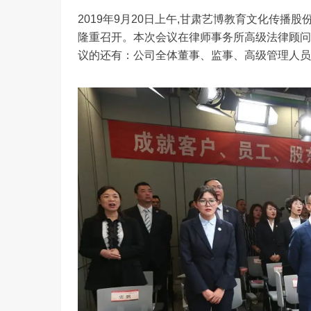
2019年9月20日上午,甘肃艺博教育文化传播
隆重召开。本次会议在律师事务所高级法律顾问
议的还有：公司全体董事、监事、高级管理人员