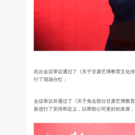
此次会议审议通过了《关于甘肃艺博教育文化传播
行了现场分红；
会议审议并通过了《关于免去部分甘肃艺博教育
新进行了安排和定义，以帮助公司更好的发展；