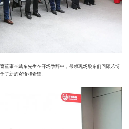
育董事长戴东先生在开场致辞中，带领现场股东们回顾艺博
予了新的寄语和希望。