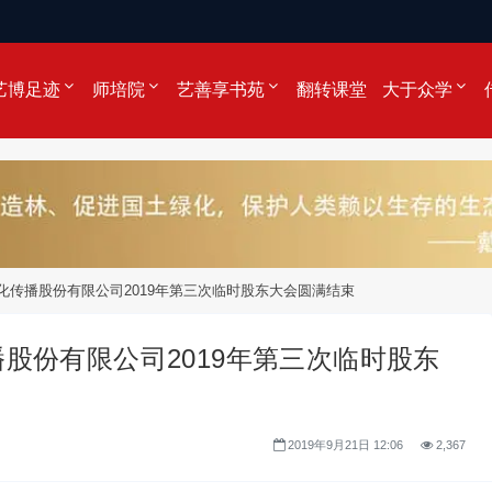
艺博足迹
师培院
艺善享书苑
翻转课堂
大于众学
传播股份有限公司2019年第三次临时股东大会圆满结束
股份有限公司2019年第三次临时股东
2019年9月21日 12:06
2,367