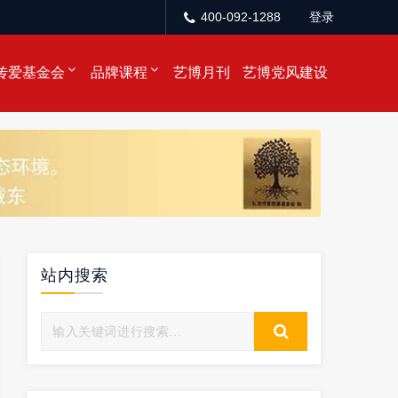
400-092-1288
登录
传爱基金会
品牌课程
艺博月刊
艺博党风建设
站内搜索