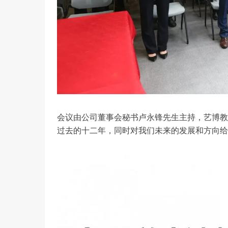
会议由公司董事会秘书卢永锋先生主持，艺博教
过去的十二年，同时对我们未来的发展和方向给