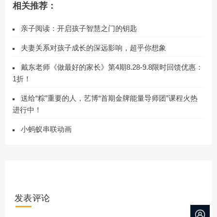
相关推荐：
亲子阅读：开启孩子智慧之门的钥匙
夫妻关系对孩子成长的深远影响，超乎你想象
戴东老师《做最好的家长》第4期8.28-9.8限时回馈优惠：
1折！
送给“粽”重要的人，艺博“首期金牌能量导师团”课程火热
进行中！
小蚂蚁串联动画
发表评论