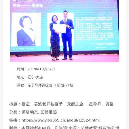
时间：2019年10月17日
地点：辽宁·大连
课程：亲子导师训练营·Ⅰ阶段·21期
标题：授证｜姜波老师被授予「觉醒之旅·一星导师」资格
分类：
师培动态
,
艺博足迹
链接：https://www.yibo365.cn/about/12324.html
版权：本网站所有内容，凡注明“来源：艺博教育”版权为艺博