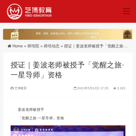
Home
»
师培院
»
师培动态
»
授证｜姜波老师被授予「觉醒之旅·一星导师」资格
授证｜姜波老师被授予「觉醒之旅·
一星导师」资格
艺博教育
2021年5月12日 17:25
2,323
姜波老师被授予
「觉醒之旅·一星导师」资格