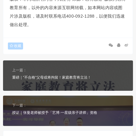
教育所有，以外的内容来源互联网转载，如本网站内容或图
片涉及版权，请及时联系电话400-092-1288，以便我们迅速
做出处理。
收藏
上一篇：
重磅｜“不合格“父母或将拘留！家庭教育将立法！
下一篇：
授证｜张曼老师被授予「艺博·一星级亲子讲师」资格