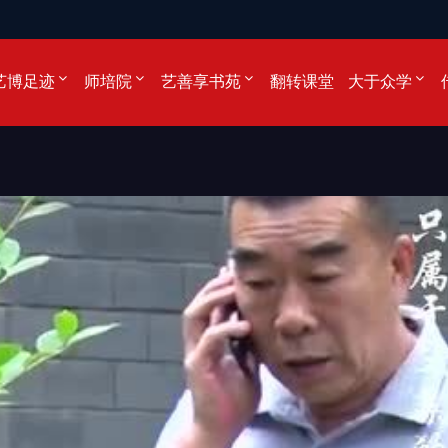
艺博足迹
师培院
艺善享书苑
翻转课堂
大于众学