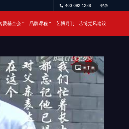
400-092-1288
登录
传爱基金会
品牌课程
艺博月刊
艺博党风建设
画中画