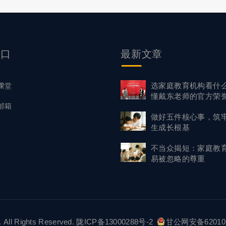
入口
最新文章
选家庭教育机构看什
课堂
懂戴东老师的官方荣
邮箱
背书
做好五件核心事，筑
生成长根基
不当众揭短：家庭教
易被忽略的尊重
 All Rights Reserved.
陇ICP备13000288号-2
甘公网安备620102