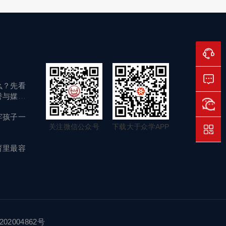
么？先看
誉与媒体
牢孩子一
关注微信公众号
下载大于众学APP
育里最容
02004862号