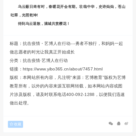
乌云蔽日终有时，春暖花开会有期。壮哉中华，史诗灿灿，苍山
吐翠，光照乾坤!
待到乌云退散，满城共赏樱花！
标题：抗击疫情・艺博人在行动---勇者不独行，和妈妈一起
做志愿者的时光让我真正开始成长
分类：
抗击疫情·艺博人在行动
链接：https://www.yibo365.cn/about/7457.html
版权：本网站所有内容，凡注明“来源：艺博教育”版权为艺博
教育所有，以外的内容来源互联网转载，如本网站内容或图
片涉及版权，请及时联系电话400-092-1288，以便我们迅速
做出处理。
收藏