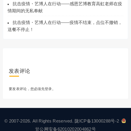
抗击疫情・艺博人在行动――感恩艺博教育高虹老师在疫
情期间的无私奉献
抗击疫情・艺博人在行动――疫情不结束，点位不撤销，
送餐不停止！
发表评论
要发表评论，您必须先
登录
。
© 2007-2026. All Rights Reserved.
陇ICP备13000288号-2
甘公网安备62010202004862号