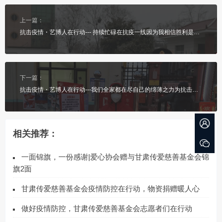
上一篇：
抗击疫情・艺博人在行动--- 持续忙碌在抗疫一线因为我相信胜利是所有人一起努力的结果
下一篇：
抗击疫情・艺博人在行动---我们全家都在尽自己的绵薄之力为抗击疫情做贡献
相关推荐：
一面锦旗，一份感谢|爱心协会赠与甘肃传爱慈善基金会锦
旗2面
甘肃传爱慈善基金会疫情防控在行动，物资捐赠暖人心
做好疫情防控，甘肃传爱慈善基金会志愿者们在行动