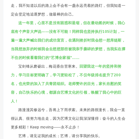
走，我不知道以后的路上会不会有一盏永远亮着的路灯，但我知道一
定会坚定地追逐梦想，做最棒的自己。
这一年里，心里不是没有困惑和退缩，但在最动摇的时候，我心
底有个声音大声说——没有不可能！同样我也坚持执行105计划，一
遍一遍大声喊出我们的成功宣言，在遇到挫折时我会想一想库缇斯，
当我想放弃的时候我会去想想那些被我亲手撕碎的梦想，当我实在撑
不住的时候看着我们的“艺博全家福”……
宝剑锋从磨砺出，梅花香自苦寒来。
回望我这一年的坚持和努
力，学习目标更明确了，学习更轻松了，不仅年级排名提升了200
名，也光荣的加入了共青团组织。老师赞许的目光，家长欣慰的笑
容，自己快乐的心境，都源自艺博文化的引领，唤醒了我心中的巨
人！
路漫漫其修远兮，吾将上下而求索。未来的路很漫长，我会一直
很认真、很努力地去走，因为艺博文化让我深深懂得：奋斗的人生会
更多精彩！Keep moving——永不止步！
艺博，请见证我的成长；艺博，请分享我的快乐。