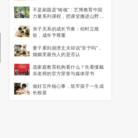
不是刷题是"铸魂"：艺博教育中国
力量系列课程，把课堂搬进山野与
历史现场
亲子关系的成长节奏：幼时立规
矩，成年予尊重
妻子累到崩溃丈夫却说“至于吗”，
婚姻里最伤人的是否认
选家庭教育机构看什么？先看懂戴
东老师的官方荣誉与媒体背书
做好五件核心事，筑牢孩子一生成
长根基