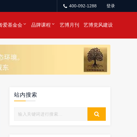
400-092-1288
登录
传爱基金会
品牌课程
艺博月刊
艺博党风建设
站内搜索