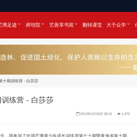
艺博足迹
师培院
艺善享书苑
翻转课堂
大于众学
十期训练营 - 白莎莎
练营 - 白莎莎
2013年4月26日 06:01
1,470
学生，我参加了中国艺博青少年成长训练营第七十期暨青海省第十期