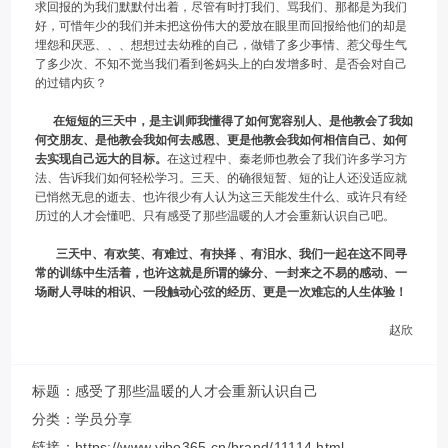
求回报的为我们默默付出着，尽管有时打我们、骂我们、那都是为我们
好，可惜年少的我们并未把这份伟大的爱放在眼里而回报给他们的却是
埋怨和厌恶、、、想想过去幼稚的自己，做错了多少事情、惹父母生气
了多少次、不知不觉当我们看到爸妈头上的白发增多时、是否会对自己
的过错内疚？
在短短的三天中，是主训师我懂得了如何宽容别人、是他教会了我如
何交朋友、是他教会我如何去感恩、更是他教会我如何相信自己、如何
去实现自己远大的目标。
在这过程中、秦老师也教会了我们许多学习方
法、告诉我们如何轻松学习。三天、的确很短暂、短的让人还没适应就
已悄然无息的逝去、也许很少有人认为这三天能发生什么、或许只有经
历过的人才会懂吧、只有感受了那些温暖的人才会重新认识自己吧。
三天中、有欢笑、有难过、有抉择 、有泪水、我们一起在这不同寻
常的训练中生活着，也许这就是所谓的缘分、一封来之不易的感动、一
场耐人寻味的相识、一段触动心弦的经历、更是一次难忘的人生体验！
赵欣
标题：感受了那些温暖的人才会重新认识自己
分类：
学员分享
链接：https://www.yibo365.cn/brand/11114.html