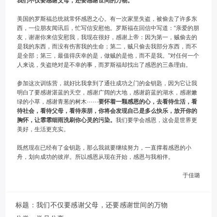
我们不仅要感谢父母，还要感谢世间的万物。
美国的罗斯福总统就常怀感恩之心。有一次家里失盗，被偷去了许多东
西，一位朋友闻讯后，忙写信安慰他。罗斯福在回信中写道：“亲爱的朋
友，谢谢你来信安慰我，我现在很好，感谢上帝：因为第一，贼偷去的
是我的东西，而没有伤害我的生命；第二，贼只偷去我部分东西，而不
是全部；第三，最值得庆幸的是，做贼的是他，而不是我。”对任何一个
人来说，失盗绝对是不幸的事，而罗斯福却找出了感恩的三条理由。
参加这次训练营，就好比我拿到了通往成功之门的金钥匙，因为它让我
明白了要感谢湛蓝的天空，感谢广阔的大地，感谢蔚蓝的湖水，感谢嫩
绿的小草，感谢青葱的树木······
要怀着一颗感恩的心，去看待生活，看
待社会，看待父母，看待亲朋，你将会发现自己是多么快乐，放开你的
胸怀，让霏霏细雨洗刷你心灵的污染。
我们要学会感恩，这会是世界更
美好，生活更充实。
既然现在已经有了金钥匙，那么我就要继续努力，一直撑着感恩的小
舟，划向成功的彼岸。所以感恩从现在开始，感恩与我相伴。
于佳璐
标题：我们不仅要感谢父母，还要感谢世间的万物