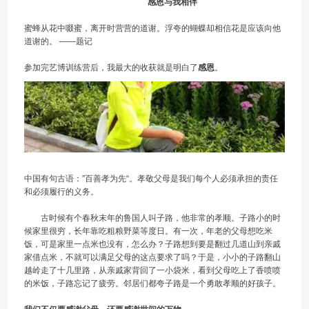
感恩与我相伴
蜜蜂从花中啜蜜，离开时营营的道谢。浮夸的蝴蝶却相信花是应该向他
道谢的。 ——题记
参加完艺博训练营后，我最大的收获就是明白了
感恩
。
中国有句古语：”百善孝为先“。孝敬父母是我们每个人必须承担的责任
和必须履行的义务。
古时候有个春秋末年的鲁国人叫子路，他非常的孝顺。子路小的时
候家里很穷，长年靠吃粗粮野菜等度日。有一次，年老的父母想吃米
饭，可是家里一点米也没有，怎么办？子路想到要是翻过几道山到亲戚
家借点米，不就可以满足父母的这点要求了吗？于是，小小的子路翻山
越岭走了十几里路，从亲戚家背回了一小袋米，看到父母吃上了香喷喷
的米饭，子路忘记了疲劳。邻居们都夸子路是一个勇敢孝顺的好孩子。