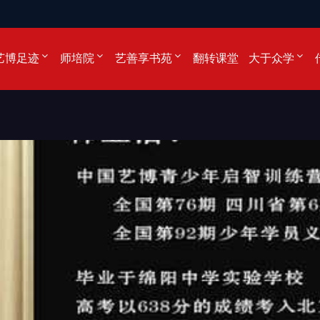
艺博足迹
师培院
艺善享书苑
翻转课堂
大于众学