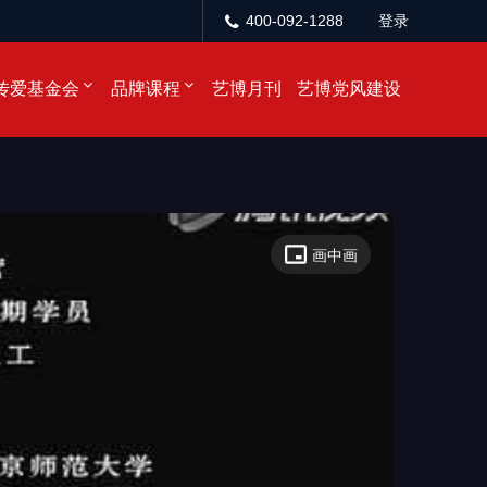
400-092-1288
登录
传爱基金会
品牌课程
艺博月刊
艺博党风建设
画中画