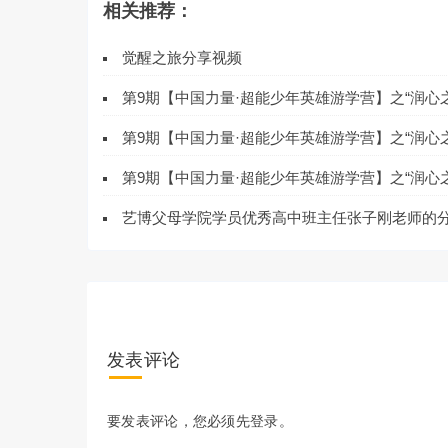
相关推荐：
觉醒之旅分享视频
第9期【中国力量·超能少年英雄游学营】之“润心
第9期【中国力量·超能少年英雄游学营】之“润心
第9期【中国力量·超能少年英雄游学营】之“润心
艺博父母学院学员优秀高中班主任张子刚老师的
发表评论
要发表评论，您必须先
登录
。