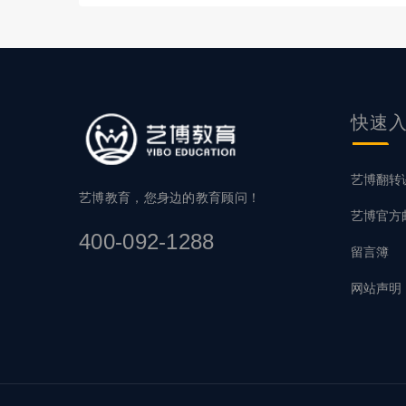
快速
艺博翻转
艺博教育，您身边的教育顾问！
艺博官方
400-092-1288
留言簿
网站声明