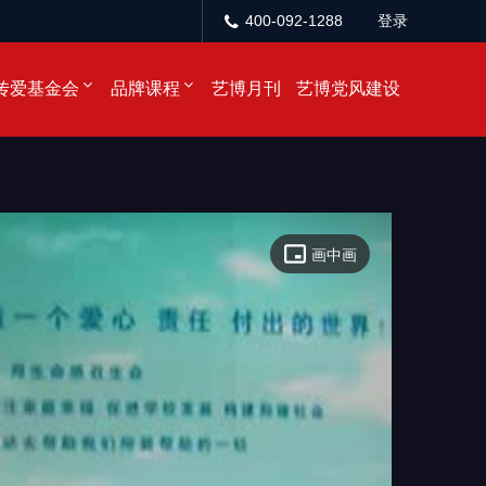
400-092-1288
登录
传爱基金会
品牌课程
艺博月刊
艺博党风建设
画中画