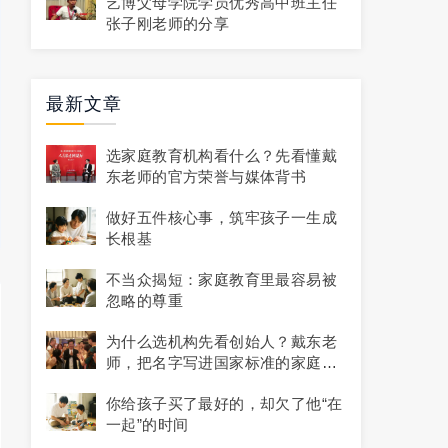
艺博父母学院学员优秀高中班主任
张子刚老师的分享
最新文章
选家庭教育机构看什么？先看懂戴
东老师的官方荣誉与媒体背书
做好五件核心事，筑牢孩子一生成
长根基
不当众揭短：家庭教育里最容易被
忽略的尊重
为什么选机构先看创始人？戴东老
师，把名字写进国家标准的家庭教
育专家
你给孩子买了最好的，却欠了他“在
一起”的时间