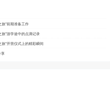
之旅”前期准备工作
之旅”游学途中的点滴记录
之旅”开营仪式上的精彩瞬间
分享