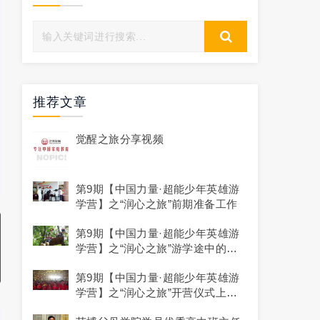
推荐文章
觉醒之旅分享视频
第9期【中国力量·超能少年英雄游
学营】之“润心之旅”前期准备工作
第9期【中国力量·超能少年英雄游
学营】之“润心之旅”游学途中的点
滴记录
第9期【中国力量·超能少年英雄游
学营】之“润心之旅”开营仪式上的
精彩瞬间