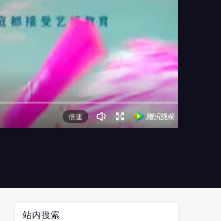
倍速
站内搜索