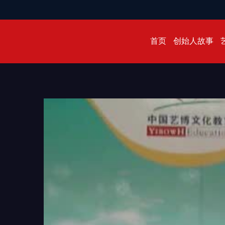
首页
创始人故事