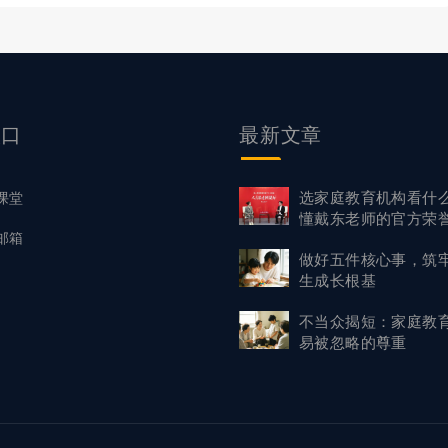
入口
最新文章
选家庭教育机构看什
课堂
懂戴东老师的官方荣
邮箱
背书
做好五件核心事，筑
生成长根基
不当众揭短：家庭教
易被忽略的尊重