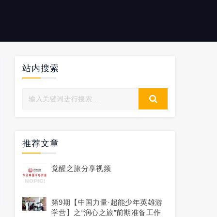
站内搜索
推荐文章
觉醒之旅分享视频
第9期【中国力量·超能少年英雄游
学营】之“润心之旅”前期准备工作