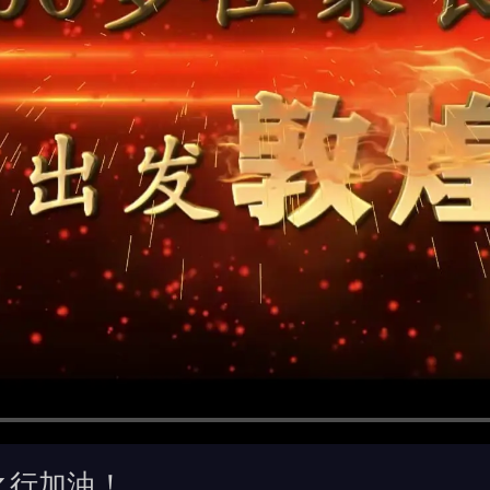
之行加油！