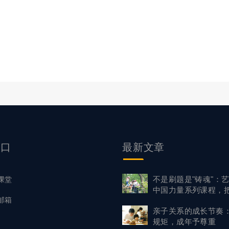
入口
最新文章
不是刷题是"铸魂"：
课堂
中国力量系列课程，
邮箱
进山野与历史现场
亲子关系的成长节奏
规矩，成年予尊重