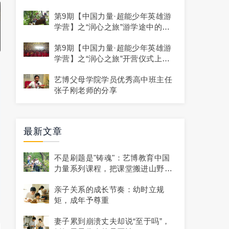
第9期【中国力量·超能少年英雄游
学营】之“润心之旅”游学途中的点
滴记录
第9期【中国力量·超能少年英雄游
学营】之“润心之旅”开营仪式上的
精彩瞬间
艺博父母学院学员优秀高中班主任
张子刚老师的分享
最新文章
不是刷题是"铸魂"：艺博教育中国
力量系列课程，把课堂搬进山野与
历史现场
亲子关系的成长节奏：幼时立规
矩，成年予尊重
妻子累到崩溃丈夫却说“至于吗”，