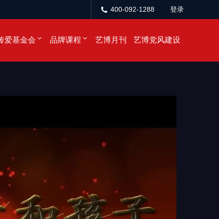
400-092-1288
登录
传爱基金会
品牌课程
艺博月刊
艺博党风建设