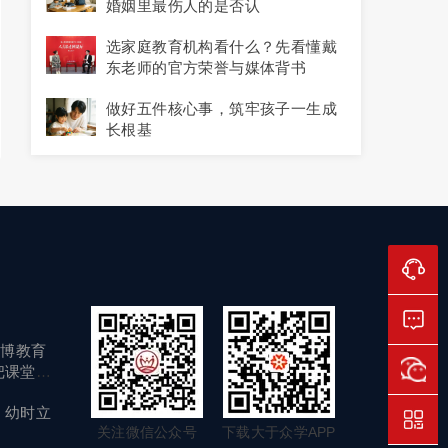
婚姻里最伤人的是否认
选家庭教育机构看什么？先看懂戴
东老师的官方荣誉与媒体背书
做好五件核心事，筑牢孩子一生成
长根基
艺博教育
把课堂搬
：幼时立
关注微信公众号
下载大于众学APP