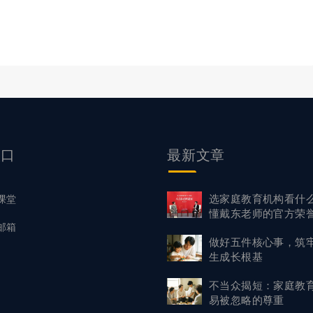
入口
最新文章
选家庭教育机构看什
课堂
懂戴东老师的官方荣
邮箱
背书
做好五件核心事，筑
生成长根基
不当众揭短：家庭教
易被忽略的尊重