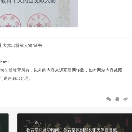
十大杰出贡献人物”证书
html
权为艺博教育所有，以外的内容来源互联网转载，如本网站内容或图
便我们迅速做出处理。
下一篇：
教育部总督学顾问、教育部原副部长张天保授誉戴东老师“教育为本 桃李芬芳”金匾