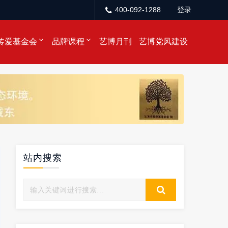
400-092-1288
登录
传爱基金会
品牌课程
艺博月刊
艺博党风建设
站内搜索