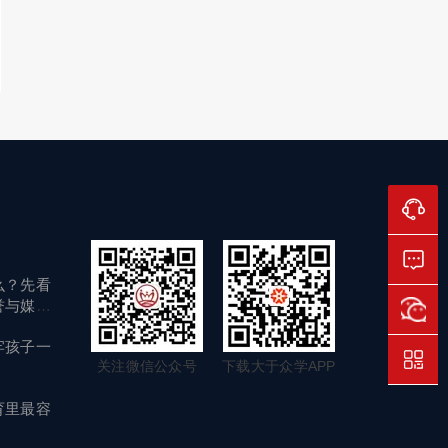
么？先看
誉与媒体
牢孩子一
关注微信公众号
下载大于众学APP
育里最容