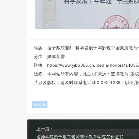
标题：授予戴东老师“科学发展十年辉煌中国素质教育
分类：
媒体荣誉
链接：https://www.yibo365.cn/media-honors/14035.
版权：本网站所有内容，凡注明“来源：艺博教育”版
片涉及版权，请及时联系电话400-092-1288，以
收藏
上一篇：
名师学院授予戴东老师亲子教育学院院长证书