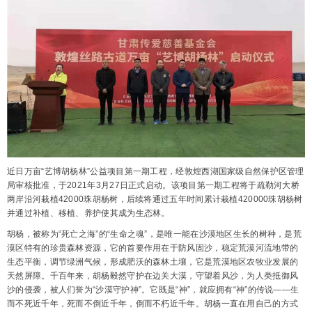
近日万亩“艺博胡杨林”公益项目第一期工程，经敦煌西湖国家级自然保护区管理
局审核批准，于2021年3月27日正式启动。该项目第一期工程将于疏勒河大桥
两岸沿河栽植42000珠胡杨树，后续将通过五年时间累计栽植420000珠胡杨树
并通过补植、移植、养护使其成为生态林。
胡杨，被称为“死亡之海”的“生命之魂”，是唯一能在沙漠地区生长的树种，是荒
漠区特有的珍贵森林资源，它的首要作用在于防风固沙，稳定荒漠河流地带的
生态平衡，调节绿洲气候，形成肥沃的森林土壤，它是荒漠地区农牧业发展的
天然屏障。千百年来，胡杨毅然守护在边关大漠，守望着风沙，为人类抵御风
沙的侵袭，被人们誉为“沙漠守护神”。它既是“神”，就应拥有“神”的传说——生
而不死近千年，死而不倒近千年，倒而不朽近千年。胡杨一直在用自己的方式