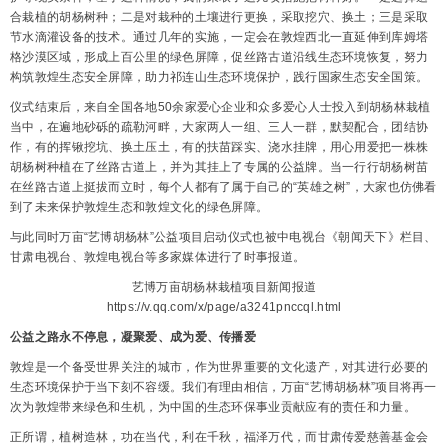
合栽植的胡杨树种；二是对栽种的土壤进行更换，采取挖穴、换土；三是采取
节水滴灌设备的技术。通过几年的实施，一定会在敦煌西北一直延伸到库姆塔
格沙漠区域，形成上百公里的绿色屏障，促丝路古道沿线生态环境恢复，努力
构筑敦煌生态安全屏障，助力祁连山生态环境保护，践行国家生态安全国策。
仪式结束后，来自全国各地50余家爱心企业和众多爱心人士投入到胡杨林栽植
当中，在遍地砂砾的疏勒河畔，大家两人一组、三人一群，默契配合，团结协
作，有的挥锹挖坑、换土压土，有的扶苗踩实、浇水挂牌，用心用爱把一株株
胡杨树种植在了丝路古道上，并为其挂上了专属的公益牌。当一行行胡杨树苗
在丝路古道上挺拔而立时，每个人都有了属于自己的“英雄之树”，大家也仿佛看
到了未来保护敦煌生态和敦煌文化的绿色屏障。
与此同时万亩“艺博胡杨林”公益项目启动仪式也被中电视台《朝闻天下》栏目、
甘肃电视台、敦煌电视台等多家媒体进行了时事报道。
艺博万亩胡杨林栽植项目新闻报道
https://v.qq.com/x/page/a3241pnccql.html
公益之路永不停息，凝聚爱、成为爱、传播爱
敦煌是一个备受世界关注的城市，作为世界重要的文化遗产，对其进行必要的
生态环境保护于当下刻不容缓。我们有理由相信，万亩“艺博胡杨林”项目将再一
次为敦煌带来绿色和生机，为中国的生态环保事业贡献应有的责任和力量。
正所谓，植树造林，功在当代，利在千秋，福泽万代，而甘肃传爱慈善基金会