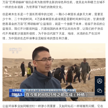
万亩“艺博胡杨林”项目必将为敦煌带去新的绿色和生机，使其走向和楼兰古城不
一样的生命道路，为世界留下灿烂的敦煌文化。
但是树木生长是一个漫长而艰辛的过程，一颗小小树苗长成参天大树，需要至
少十年、二十年的时间。4万多株树苗长成绿洲是需要时间来印证的，甘肃传爱
慈善基金的万亩“艺博胡杨林”公益项目，就是一个放眼于未来，造福子孙后的公
益项目。我们不计眼前利益，只愿祖国的未来可以欣欣向荣，让我们的子孙后
代不再被黄沙漫漫所侵扰，为子孙后代留下天蓝、地绿、水清的生产生活环
境，为中国的生态环保事业贡献应有的责任和力量。
公益环保事业如同螺丝钉一样渺小而重要，又如同钻石一样璀璨而闪耀。它在