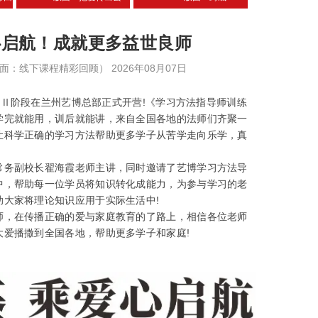
心启航！成就更多益世良师
2版面：线下课程精彩回顾）
2026年08月07日
营》Ⅱ阶段在兰州艺博总部正式开营!《学习方法指导师训练
学完就能用，训后就能讲，来自全国各地的法师们齐聚一
让科学正确的学习方法帮助更多学子从苦学走向乐学，真
常务副校长翟海霞老师主讲，同时邀请了艺博学习方法导
中，帮助每一位学员将知识转化成能力，为参与学习的老
大家将理论知识应用于实际生活中!
师，在传播正确的爱与家庭教育的了路上，相信各位老师
大爱播撒到全国各地，帮助更多学子和家庭!