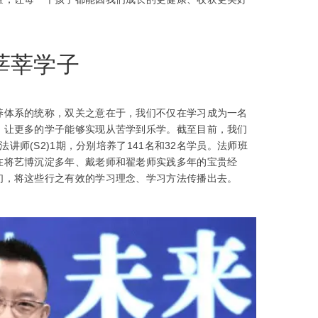
莘莘学子
养体系的统称，双关之意在于，我们不仅在学习成为一名
，让更多的学子能够实现从苦学到乐学。截至目前，我们
法讲师(S2)1期，分别培养了141名和32名学员。法师班
在将艺博沉淀多年、戴老师和翟老师实践多年的宝贵经
们，将这些行之有效的学习理念、学习方法传播出去。