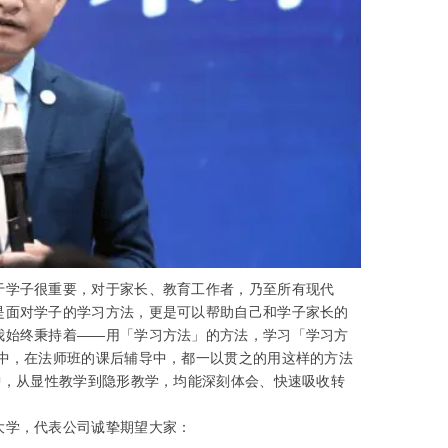
于学子很重要，对于家长、教育工作者，乃至所有现代
是面对学子的学习方法，更是可以帮助自己和学子家长的
我始终秉持着——用「学习方法」的方法，学习「学习方
训中，在法师班的课后辅导中，都一以贯之的用这样的方法
中，从显性教学到隐形教学，均能深刻体会、快速吸收转
大学，代表公司诚挚期望大家：