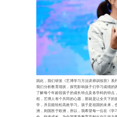
因此，我们研发《艺博学习方法讲师训练营》系
我们分析教育现状，探究影响孩子们学习成绩的
了解每个年龄段孩子的成长特点及各学科的特点
程，艺博人有个共同的心愿，那就是让全天下的
学，并且能轻松高效学习。孩子是祖国的未来，
洲，则国胜于欧洲，所以，我希望每一位在《学
命，快速成长，为中国素质教育贡献出自己的力