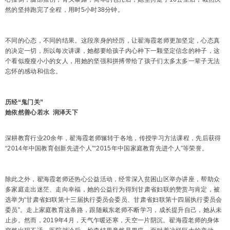
然的坚持跑完了全程，用时5小时38分钟。
不同的心态，不同的结果。这段亲身的经历，让翟海霞老师更加坚定，心态真
的决定一切，所以每次讲课，她都要给孩子内心种下一颗坚定信念的种子，这
个看似瘦瘦小小的女人，用她的坚强和拼搏带给了孩子们太多太多一辈子无法
忘怀的感动和信念。
历经“鬼门关”
她依然善心若水 润泽天下
深耕教育行业20余年，翟海霞老师辗转于各地，传授学习方法课程，先后获得
“2014年中国教育创新先进个人”“2015年中国家庭教育先进个人”等荣誉。
除此之外，翟海霞老师还热心公益活动，经常深入贫困山区举办讲座，帮助众
多家庭走出迷茫、走向幸福，她的公益行为得到甘肃省妇联的赞赏与肯定，被
选举为“甘肃省妇联第十三届执行委员会委员、甘肃省妇联第十四届执行委员会
委员”。走上家庭教育这条路，跟随戴东老师不断学习，成长提升自己，她从未
止步。然而，2019年4月，天气乍暖还寒，天空一片阴沉。翟海霞老师的身体