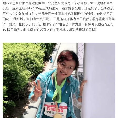
她不去想全程那个遥远的数字，只是坚持完成每一个小目标，每一次她都全力
以赴，直到全程约42.195公里成功跑完，她才突然发现，她做到了。当终点线
所有人在为她呐喊加油，当孩子们一拥而上将她团团围住的时候，她只是坚定
的说：“我可以，你们有什么不能。”正是这样身体力行的践行，翟海霞老师鼓舞
了一批又一批的孩子们，让他们相信了“相信是一种力量，目标可以创造奇迹”。
2012年高考，那批孩子们80%达到了本科线，成功的挑战了自我!