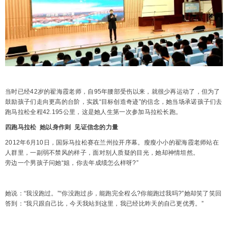
当时已经42岁的翟海霞老师，自95年腰部受伤以来，就很少再运动了，但为了
鼓励孩子们走向更高的台阶，实践“目标创造奇迹”的信念，她当场承诺孩子们去
跑马拉松全程42.195公里，这是她人生第一次参加马拉松长跑。
四跑马拉松 她以身作则 见证信念的力量
2012年6月10日，国际马拉松赛在兰州拉开序幕。瘦瘦小小的翟海霞老师站在
人群里，一副弱不禁风的样子，面对别人质疑的目光，她却神情坦然。
旁边一个男孩子问她“姐，你去年成绩怎么样呀?”
她说：“我没跑过。”“你没跑过步，能跑完全程么?你能跑过我吗?”她却笑了笑回
答到：“我只跟自己比，今天我站到这里，我已经比昨天的自己更优秀。”