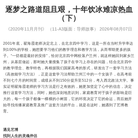
逐梦之路道阻且艰，十年饮冰难凉热血
（下）
《2020年11月月刊》
（11-A3版面：导师故事）
2026年08月07日
2001年底，翟海霞老师决定北上，去北京四中学习，这是一所在当时升学率达
到100%的学校，她想要学习他们的教学理念和教学方法，从而帮助更多的孩
子。“一切都是最好的安排”，恰好北京四中网校落户兰州，就这样她回到家乡兰
州，从基层做起，那时她大量搜集了孩子在学习上存在的问题，结合北京四中
的教学理念、教学特色，再根据我们国家高考的形式，研发出了一套学习方法
《高效能学习方法》，正是这套学习法帮助兰州三中的一个女孩子，在高考前
不到七个月的时间里，成绩从不到150分提升至512分，考入西北政法大学。事
实证明翟海霞老师的学习方法是行之有效的，她更加坚定了心中的信念，决定
推行这套学习方法，同时，她也深刻地意识到，家庭教育对于孩子的影响是巨
大的，每一个孩子都像一棵棵的小树苗，它的环境决定了它的命运，而后她开
始寻找传播家庭教育及推广这套方法的平台，就是在这时，她遇到了艺博教
育。
遇见艺博
找到人生的灵魂伴侣