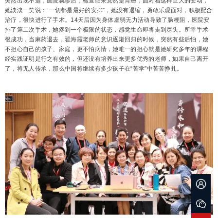
突然出现不适，医院就诊后，检查结果竟然是胃癌，面对着这样巨大的变动，
她淡淡一笑说：“一切都是最好的安排”，她没有退缩，勇敢乐观面对，积极配合
治疗，很快进行了手术。14天后因为身体虚弱无力活动导致了肠梗阻，医院安
排了第二次手术，她疼到一个极限的状态，感觉生命即将走到尽头。所幸手术
很成功，当麻药退去，翟海霞老师的意识逐渐回归的时候，突然有些后怕，她
不担心自己的孩子、家庭，更不怕病情，她唯一的担心就是她研究多年的课程
经实践证明是行之有效的，但还没有培养出来更多优秀的老师，如果自己离开
了，将无人传承，那么中国将继续有多少孩子在“苦学”中苦苦挣扎。