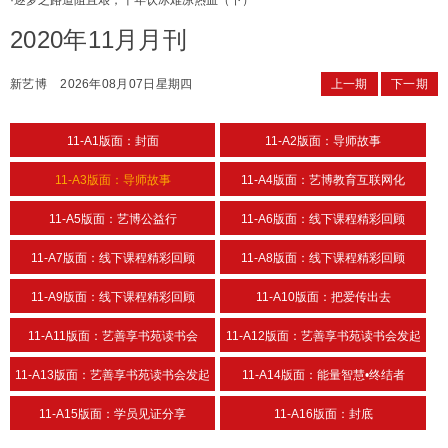
·
逐梦之路道阻且艰，十年饮冰难凉热血（下）
2020年11月月刊
新艺博
2026年08月07日星期四
上一期
下一期
11-A1版面：封面
11-A2版面：导师故事
11-A3版面：导师故事
11-A4版面：艺博教育互联网化
11-A5版面：艺博公益行
11-A6版面：线下课程精彩回顾
11-A7版面：线下课程精彩回顾
11-A8版面：线下课程精彩回顾
11-A9版面：线下课程精彩回顾
11-A10版面：把爱传出去
11-A11版面：艺善享书苑读书会
11-A12版面：艺善享书苑读书会发起
人故事
11-A13版面：艺善享书苑读书会发起
11-A14版面：能量智慧•终结者
人故事
11-A15版面：学员见证分享
11-A16版面：封底