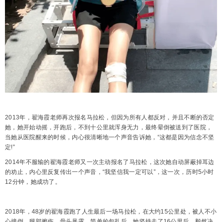
2013年，翟海霞老师再次报名马拉松，但因为所有人都反对，并且不断的否定
她，她开始动摇，开跑后，不到十公里就浑身无力，最终晕倒被送到了医院，
当她从医院醒来的时候，内心很清晰地一个声音告诉她，“这都是因为信念不坚
定!”
2014年不服输的翟海霞老师又一次主动报名了马拉松，这次她自动屏蔽掉耳边
的劝止，内心里反复传出一个声音，“我坚信我一定可以”，这一次，历时5小时
12分钟，她成功了。
2018年，48岁的翟海霞跑了人生最后一场马拉松，在大约15公里处，被人不小
心撞倒，腿部擦伤，骨头暴露，简单的包扎后，她坚持走了16公里后，毅然决