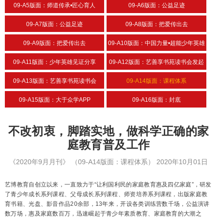
09-A5版面：师道传承•匠心育人
09-A6版面：公益足迹
09-A7版面：公益足迹
09-A8版面：把爱传出去
09-A9版面：把爱传出去
09-A10版面：中国力量•超能少年英雄
营
09-A11版面：少年英雄见证分享
09-A12版面：艺善享书苑读书会发起
人的故事
09-A13版面：艺善享书苑读书会
09-A14版面：课程体系
09-A15版面：大于众学APP
09-A16版面：封底
不改初衷，脚踏实地，做科学正确的家
庭教育普及工作
《2020年9月月刊》
（09-A14版面：课程体系）
2020年10月01日
艺博教育自创立以来，一直致力于“让利国利民的家庭教育惠及四亿家庭”，研发
了青少年成长系列课程、父母成长系列课程、师资培养系列课程，出版家庭教
育书籍、光盘、影音作品20余部，13年来，开设各类训练营数千场，公益演讲
数万场，惠及家庭数百万，迅速崛起于青少年素质教育、家庭教育的大潮之