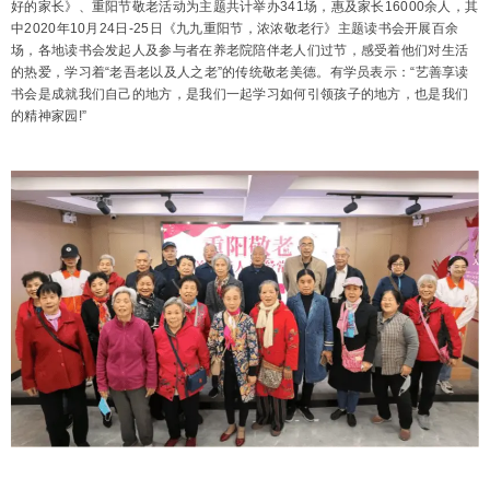
好的家长》、重阳节敬老活动为主题共计举办341场，惠及家长16000余人，其
中2020年10月24日-25日《九九重阳节，浓浓敬老行》主题读书会开展百余
场，各地读书会发起人及参与者在养老院陪伴老人们过节，感受着他们对生活
的热爱，学习着“老吾老以及人之老”的传统敬老美德。有学员表示：“艺善享读
书会是成就我们自己的地方，是我们一起学习如何引领孩子的地方，也是我们
的精神家园!”