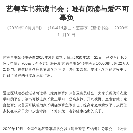
艺善享书苑读书会：唯有阅读与爱不可
辜负
《2020年10月月刊》
（10-A14版面：艺善享书苑读书会）
2020年
11月01日
艺善享书苑读书会自2015年发起成立，截止2020年10月21日，已授牌近400
家，申请近700家，至今共组织开展“艺善享书苑”读书会近10000期，超22万人
次参与。在帮助更多家长养成学习习惯，进行常态化、专业化学习的过程中，
起到了良好的领航及启蒙作用。
通过区域性公益活动将读书与家庭教育知识普及完美结合，为家长提供常态化
学习的平台。读书可以让家长爱上学习、提高素养、开阔视野、生发智慧；家
庭教育知识普及可以帮助家长明确教育主体责任，提高家庭教育水平，从而使
家长在教育子女中少走弯路、下对决策，培养健康杰出的孩子。
2020年10月，全国各地艺善享读书会以《能量智慧·终结者》分享会、《做最