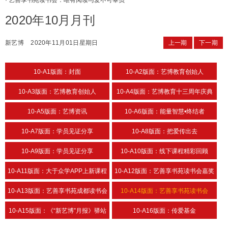
·
艺善享书苑读书会：唯有阅读与爱不可辜负
2020年10月月刊
新艺博
2020年11月01日星期日
上一期
下一期
10-A1版面：封面
10-A2版面：艺博教育创始人
10-A3版面：艺博教育创始人
10-A4版面：艺博教育十三周年庆典
10-A5版面：艺博资讯
10-A6版面：能量智慧•终结者
10-A7版面：学员见证分享
10-A8版面：把爱传出去
10-A9版面：学员见证分享
10-A10版面：线下课程精彩回顾
10-A11版面：大于众学APP上新课程
10-A12版面：艺善享书苑读书会嘉奖
典礼
10-A13版面：艺善享书苑成都读书会
10-A14版面：艺善享书苑读书会
发起人的故事
10-A15版面：《“新艺博”月报》驿站
10-A16版面：传爱基金