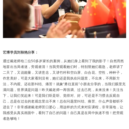
艺博学员刘秋艳分享：
通过戴老师给二位50多岁家长的案例，从她们身上看到了我的影子！自然而然
地冒出当局者迷，旁观者清！当我旁观看她们时，特别替她们着急，老师讲了
二天了，又说能量，又讲意念，又讲竹杆和空白屏、白合花、空性，种种子，
作意美好，可是大家看到没有，她们还是我执在问题里，不出来，不用新方
法，不内观、还在那纠结、痛苦！就象“勇往直前”小朋友分享的，当我们眼里充
满问题，世界满是问题！昨天戴老师一再强调、过去己死，未来没来！关注当
下，让我们笑起来！可是我们听是听、觉得对、好，可还是不习惯去反观自
己，总是在过去的老观念里出不来！总在问题里纠结、痛苦、什么声音都听不
进去了！非常感谢戴老师苦口婆心，用这样的方式来对应课程，非常落地，让
我感受从真实画面中，看到了自己的问题！自己真是在局中执迷不悟！把旁观
者急够呛！