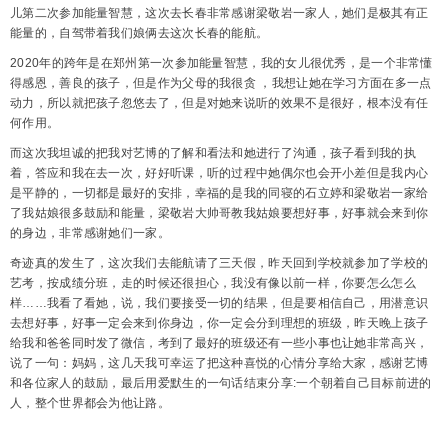
儿第二次参加能量智慧，这次去长春非常感谢梁敬岩一家人，她们是极其有正
能量的，自驾带着我们娘俩去这次长春的能航。
2020年的跨年是在郑州第一次参加能量智慧，我的女儿很优秀，是一个非常懂
得感恩，善良的孩子，但是作为父母的我很贪 ，我想让她在学习方面在多一点
动力，所以就把孩子忽悠去了，但是对她来说听的效果不是很好，根本没有任
何作用。
而这次我坦诚的把我对艺博的了解和看法和她进行了沟通，孩子看到我的执
着，答应和我在去一次，好好听课，听的过程中她偶尔也会开小差但是我内心
是平静的，一切都是最好的安排，幸福的是我的同寝的石立婷和梁敬岩一家给
了我姑娘很多鼓励和能量，梁敬岩大帅哥教我姑娘要想好事，好事就会来到你
的身边，非常感谢她们一家。
奇迹真的发生了，这次我们去能航请了三天假，昨天回到学校就参加了学校的
艺考，按成绩分班，走的时候还很担心，我没有像以前一样，你要怎么怎么
样……我看了看她，说，我们要接受一切的结果，但是要相信自己，用潜意识
去想好事，好事一定会来到你身边，你一定会分到理想的班级，昨天晚上孩子
给我和爸爸同时发了微信，考到了最好的班级还有一些小事也让她非常高兴，
说了一句：妈妈，这几天我可幸运了把这种喜悦的心情分享给大家，感谢艺博
和各位家人的鼓励，最后用爱默生的一句话结束分享:一个朝着自己目标前进的
人，整个世界都会为他让路。