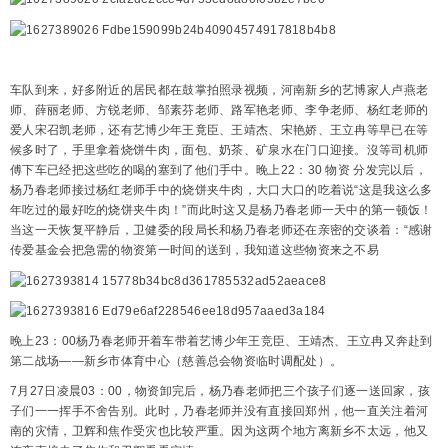
车队到来，好多附近的居民都在鼓掌拍照录视频，河南新乡的艺博家人卢燕老
师、薛丽老师、方锐老师、邹素芬老师、路军艳老师、李争老师、杨红老师的
爱人宋召凯老师，还有艺博少年王竟臣、王靖杰、宋艳娇、王立冉等早已在等
候多时了，手里拿着烧饼牛肉，面包、奶茶、矿泉水在门口迎接。沒等司机师
傅下车已经把这些吃的喝的塞到了他们手中。晚上22：30 物资 分发完以后，
杨乃春老师接过杨红老师手中的烧饼夹牛肉，大口大口的吃着说“这是我这么多
年吃过的最好吃的烧饼夹牛肉！”而此时这又是杨乃春老师一天中的第一顿饭！
当这一天恢复平静后，卫健委的段局长和杨乃春老师还在亲密的交谈着：“感谢
传爱基金会把急需的物资第一时间的送到，我知道这些物资来之不易
晚上23：00杨乃春老师开着车带着艺博少年王竞臣、王靖杰、王立冉又奔赴到
第二战场——新乡市体育中心（慈善总会物资临时调配处）。
7月27日凌晨03：00，物资卸完后，杨乃春老师把三个孩子们逐一送回家，孩
子们一一挥手不舍告别。此时，乃春老师并没有直接回郑州，他一直关注着河
南的灾情，卫辉和焦作受灾也比较严重。因为这两个地方离新乡不太远，他又