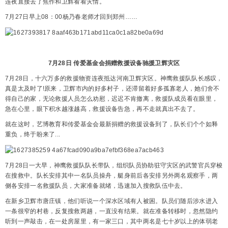
连夜直接去了焦作和卫辉看看灾情。
7月27日早上08：00杨乃春老师才回到郑州……
7月28
日 传爱基金会捐赠
救援设备
驰援卫辉灾区
7月28日，十六万多的救援物资连夜抵达河南卫辉灾区。神鹰救援队队长感叹，
真是太及时了!原来，卫辉市内的好多村子，还滞留着好多孤寡老人，她们舍不
得自己的家，无论救援人员怎么劝慰，迟迟不肯撤离，救援队成员看在眼里，
急在心里，眼下积水越涨越高，救援设备告急，再不走就真出不去了。
就在这时，艺博教育和传爱基金会最新捐赠的救援设备到了，队长们个个如释
重负，终于盼来了...
7月28日一大早，神鹰救援队队长带队，组织队员协助驻守灾区的武警官兵穿梭
在搜救中。队长安排其中一名队员操舟，艇身前后各安排另外两名观察手，两
侧各安排一名救援队员，大家准备就绪，迅速加入搜救队伍中去。
在新乡卫辉市唐庄镇，他们听说一个深水区域有人被困。队员们随后涉水进入
一条很窄的村巷，反复搜救两趟，一直没有结果。就在准备转移时，忽然隐约
听到一声敲击，在一处房屋里，有一家三口，其中两名是七十岁以上的体弱老