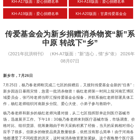
KH-A17版面：爱心捐赠名单
KH-A18版面：爱心捐赠名单
KH-A19版面：爱心捐赠名单
KH-A20版面：甘肃传爱基金会
传爱基金会为新乡捐赠消杀物资“新”系
中原 转战下“乡”
《2021年抗洪特刊》
（KH-A7版面："新"连心，情“乡”依）
2026年
08月07日
新乡市，7月26日
7月25日，杨乃春老师刚完成二七区的捐赠后，又接到传爱基金会新的“任务”：
新乡因连日暴雨灾情，急需一批消杀物资！杨红老师第一时间上报河南艺博区
域委员会，张巧玲老师当即汇报传爱基金会报备，并联系杨红老师部署具体工
作，杨红老师组织河南新乡分院、爱心大使、小弟子参与救助中。
杨乃春老师和新乡的杨红老师沟通对接，从二七区指挥部奔赴到医疗器械市
场，迅速展开工作。下午18：30杨乃春老师来到医疗器械市场，市场调查、价
格对比、组织货源、统筹兼顾由于昨天采购积累了经验，当天的采购相对得心
应手了很多。但新乡的物资品类及数量较多，依然没有那么简单！由于河南各
地都遭受了不同程度的洪灾，这时候消杀物资更加紧缺。这个夜晚整个医疗器