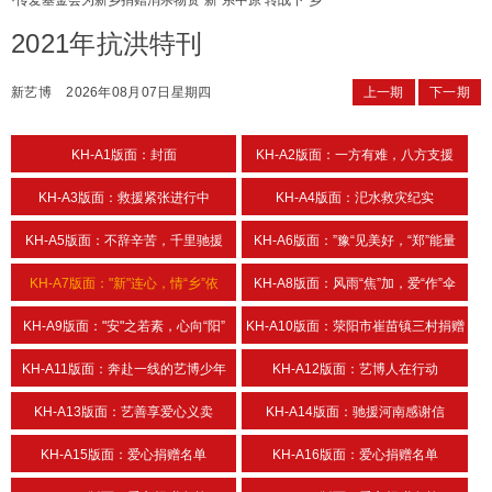
·
传爱基金会为新乡捐赠消杀物资“新”系中原 转战下“乡”
2021年抗洪特刊
新艺博
2026年08月07日星期四
上一期
下一期
KH-A1版面：封面
KH-A2版面：一方有难，八方支援
KH-A3版面：救援紧张进行中
KH-A4版面：汜水救灾纪实
KH-A5版面：不辞辛苦，千里驰援
KH-A6版面：”豫“见美好，“郑”能量
KH-A7版面："新"连心，情“乡”依
KH-A8版面：风雨“焦”加，爱“作”伞
KH-A9版面："安"之若素，心向“阳”
KH-A10版面：荥阳市崔苗镇三村捐赠
KH-A11版面：奔赴一线的艺博少年
KH-A12版面：艺博人在行动
KH-A13版面：艺善享爱心义卖
KH-A14版面：驰援河南感谢信
KH-A15版面：爱心捐赠名单
KH-A16版面：爱心捐赠名单