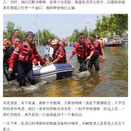
人。当时，他们已断水断粮，处境十分危险。救援队员齐心协力，以最快的速
度在围墙上打开一个缺口，顺利帮助他们上艇。
水流湍急，水下有漩，搜救十分困难，大家的情绪一直处于紧绷状态，几乎没
时间多作考虑，他们一直来回穿梭在洪水里，一刻不停地搜救、转运人员，一
直忙到现在，来不及吃一口饭就返回下一个集结点。
一天下来，队员们利用新到的救援设备和冲锋舟，共解救老人及受伤人员五十
多人。