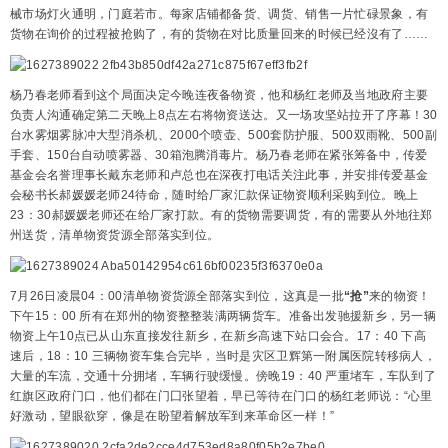
械市场灯火通明，门庭若市。每家店铺都备货、调货、销售一片忙碌景象，有
货物在询价的过程被抢购了，有的货物在对比质量回来的时候已经沒有了……
杨乃春老师看到这个局面决定今晚连夜备物资，他和杨红老师及当地政府主要
负责人沟通确定第二天晚上8点左右将物资送达。又一场攻坚站拉开了序幕！30
台水雾烟雾脉冲大型消杀机、2000个喷壶、500套防护服、500双雨靴、500副
手套、150台自动喷雾器、30箱泡腾消毒片。杨乃春老师在紧张筹备中，传爱
基金会名誉理事长戴东老师和卢总也在深夜打电话关注此事，并安排传爱基金
会秘书长郝媛媛老师24待命，随时给厂家汇款保证物资顺利采购到位。晚上
23：30郝媛媛老师还在给厂家打款。有的货物需要调货，有的需要从外地往郑
州送货，清单物资货源全部落实到位。
7月26日凌晨04：00清单物资货源全部落实到位，这真是一批
“抢”
来的物资！
下午15：00 所有在郑州的物资整整装满两辆货车。准备出发驰援新乡，另一辆
物资上午10点已从山东直接发往新乡，在新乡高速下站口会合。17：40 下高
速后，18：10 三辆物资车集合完毕，当时是灾区卫辉第一附属医院转移病人，
大量的车流，交通十分拥堵，车辆行驶缓慢。傍晚19：40 严重堵车，车队到了
红旗区政府门口，他们都在门囗张望着，早已等待在门口的杨红老师说：“心里
好激动，望眼欲穿，像是在盼望着解放军到来革命区一样！”