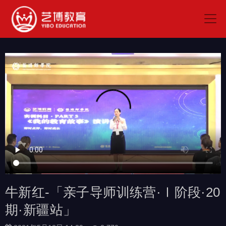
牛新红-「亲子导师训练营·Ⅰ阶段·20
期·新疆站」