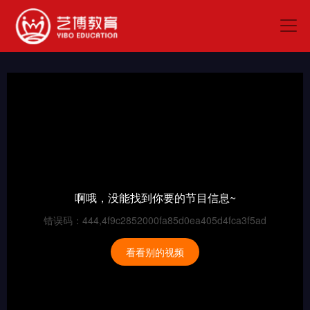
啊哦，没能找到你要的节目信息~
错误码：444,4f9c2852000fa85d0ea405d4fca3f5ad
看看别的视频