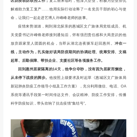
区防疫联防联控工作；
复工潮来临时，他深入企业，积极为企业排忧
解难助力复工复产……他用实际行动诠释了一名党员干部的初心与使
命，让我们一起走进艺博人许峰峰老师的故事。
疫情来势汹汹，刚到湖北探亲的惠城区文广旅体局党组成员、机
关党委书记许峰锋老师接到通知后，怀有强烈责任感和大局意识的他
放弃跟家里人团圆的机会，当即从湖北连夜驱车赶回惠州。
冲在一
线，主动作为，扎实做好该局防疫期间的协调处理、统筹安排、文稿
起草、后勤保障、帮扶企业、支援社区等各项服务工作。
回到惠州居家隔离的14天，他争分夺秒，没有因为居家而懈怠，
从未停下战疫的脚步。
他按照上级要求及时起草《惠城区文广旅体局
新冠肺炎防疫工作领导小组及工作方案》，充分利用微信、电话、OA
系统等通讯手段第一时间传达文件、会议精神、防疫工作安排，传播
科学防疫知识，带头吹响了抗击疫情“集结号”。