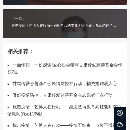
下一篇：
抗击疫情・艺博人在行动---她用自己的专业为家乡妇女儿童筑起了一道心理防线
相关推荐：
一面锦旗，一份感谢|爱心协会赠与甘肃传爱慈善基金会锦
旗2面
甘肃传爱慈善基金会疫情防控在行动，物资捐赠暖人心
做好疫情防控，甘肃传爱慈善基金会志愿者们在行动
抗击疫情・艺博人在行动――感恩艺博教育高虹老师在疫
情期间的无私奉献
抗击疫情・艺博人在行动――疫情不结束，点位不撤销，