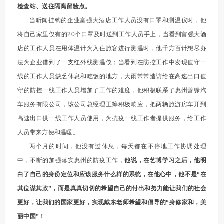
检查站、送往隔离留验点。
当听闻挂钩的企业富强大酒店工作人员没有口罩和测温仪时，他
将自己家里仅有的20个口罩及时送到工作人员手上，当看到富强大酒
店的工作人员在用体温计为入住旅客进行测温时，他千方百计想尽办
法为企业借到了一支红外线测温仪；当看到在防控工作中发现值守一
线的工作人员缺乏休息和吃饭的地方，大雨常常造访给在高速出口值
守的防控一线工作人员增加了工作的难度，他积极联系了惠州善缘汽
车服务有限公司，该公司总经理王筹积极响应，把两辆旅游房车开到
高速出口供一线工作人员使用，为抗疫一线工作者提供服务，给工作
人员带来方便和温暖。
两个月的时间，他没有过休息，每天都在不停地工作协调处理
中，不断的加强落实惠州的防疫工作，
他说，在艺博学习之后，他明
白了自己的身份定位和应该服务什么样的系统，在他心中，他不是“在
其位谋其政”，而是真真切切的希望自己的付出和努力能让我们的社会
更好，让我们的国家更好，实现戴东老师希望和倡导的“身修家和，美
丽中国”！