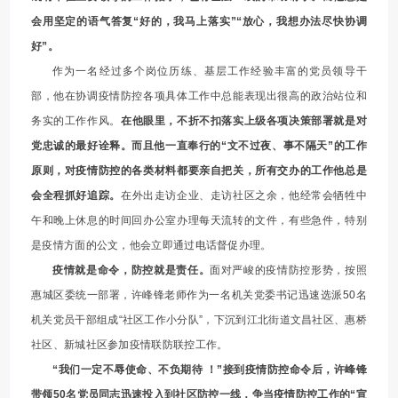
会用坚定的语气答复“好的，我马上落实”“放心，我想办法尽快协调
好”。
作为一名经过多个岗位历练、基层工作经验丰富的党员领导干
部，他在协调疫情防控各项具体工作中总能表现出很高的政治站位和
务实的工作作风。
在他眼里，不折不扣落实上级各项决策部署就是对
党忠诚的最好诠释。而且他一直奉行的“文不过夜、事不隔天”的工作
原则，对疫情防控的各类材料都要亲自把关，所有交办的工作他总是
会全程抓好追踪。
在外出走访企业、走访社区之余，他经常会牺牲中
午和晚上休息的时间回办公室办理每天流转的文件，有些急件，特别
是疫情方面的公文，他会立即通过电话督促办理。
疫情就是命令，防控就是责任。
面对严峻的疫情防控形势，按照
惠城区委统一部署，许峰锋老师作为一名机关党委书记迅速选派50名
机关党员干部组成“社区工作小分队”，下沉到江北街道文昌社区、惠桥
社区、新城社区参加疫情联防联控工作。
“我们一定不辱使命、不负期待 ！”接到疫情防控命令后，许峰锋
带领50名党员同志迅速投入到社区防控一线，争当疫情防控工作的“宣