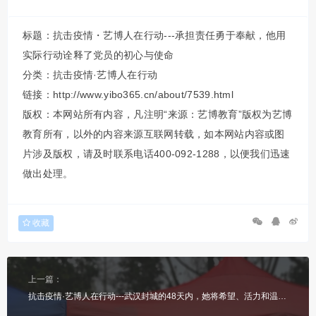
标题：抗击疫情・艺博人在行动---承担责任勇于奉献，他用
实际行动诠释了党员的初心与使命
分类：
抗击疫情·艺博人在行动
链接：http://www.yibo365.cn/about/7539.html
版权：本网站所有内容，凡注明“来源：艺博教育”版权为艺博
教育所有，以外的内容来源互联网转载，如本网站内容或图
片涉及版权，请及时联系电话400-092-1288，以便我们迅速
做出处理。
收藏
上一篇：
抗击疫情·艺博人在行动---武汉封城的48天内，她将希望、活力和温暖献给了自己的家乡