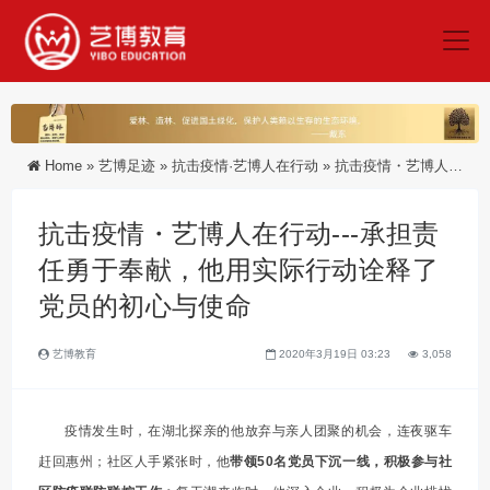
Home
»
艺博足迹
»
抗击疫情·艺博人在行动
»
抗击疫情・艺博人在行动---承担责任勇于奉献，他用实际行动诠释了党员的初心与使命
抗击疫情・艺博人在行动---承担责
任勇于奉献，他用实际行动诠释了
党员的初心与使命
艺博教育
2020年3月19日 03:23
3,058
疫情发生时，在湖北探亲的他放弃与亲人团聚的机会，连夜驱车
赶回惠州；社区人手紧张时，他
带领50名党员下沉一线，积极参与社