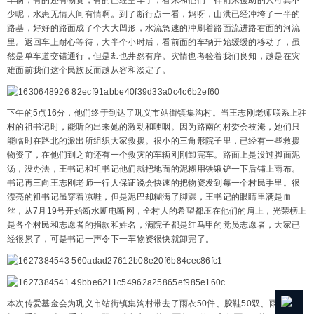
车辆，有的还有物资，有的已经空车了，看来和他们一样前来援助的人可真不
少呢，水患无情人间有情啊。到了断行点一看，妈呀，山洪已经冲垮了一半的
路基，好好的路面成了个大大凹形，水流急速的冲刷着路面流进路右面的河流
里。返回车上耐心等待，大半个小时后，看前面的车辆开始缓缓的移动了，虽
然是单车道交错通行，但是却也井然有序。灾情也考验着我们良知，越是在灾
难面前我们这个民族反而越从容和淡定了。
下午的5点16分，他们终于到达了巩义市站街镇集沟村。当王志刚老师联系上驻
村的祖书记时，能听的出来她的激动和哽咽。因为路南的村委会被淹，她们只
能临时在路北的派出所组织大家救援。很小的三角形院子里，已经有一些救援
物资了，在他们到之前还有一个救灾的车辆刚刚卸完车。路面上是没过脚面泥
汤，没办法，王书记和祖书记他们就把地面的泥糊用铁锹铲一下后铺上雨布。
书记再三向王志刚老师一行人保证说会快速的把物资发到每一个村民手里。很
漂亮的祖书记虽穿着凉鞋，但是泥巴却糊满了脚踝，王书记的眼睛里满是血
丝，从7月19号开始断水断电断网，全村人的希望都压在他们的肩上，光荣榜上
是各个村民和志愿者的捐款和姓名，满院子都是红马甲的党员志愿者，大家已
经很累了，可是书记一声令下一车物资很快就卸完了。
本次传爱基金会为巩义市站街镇集沟村带去了雨衣50件、胶鞋50双、雨伞50