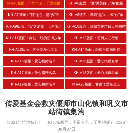
KH-A5版面：不辞辛苦，千里驰援
KH-A6版面：”豫“见美好，“郑”能量
KH-A7版面："新"连心，情“乡”依
KH-A8版面：风雨“焦”加，爱“作”伞
KH-A9版面："安"之若素，心向“阳”
KH-A10版面：荥阳市崔苗镇三村捐赠
KH-A11版面：奔赴一线的艺博少年
KH-A12版面：艺博人在行动
KH-A13版面：艺善享爱心义卖
KH-A14版面：驰援河南感谢信
KH-A15版面：爱心捐赠名单
KH-A16版面：爱心捐赠名单
KH-A17版面：爱心捐赠名单
KH-A18版面：爱心捐赠名单
KH-A19版面：爱心捐赠名单
KH-A20版面：甘肃传爱基金会
传爱基金会救灾偃师市山化镇和巩义市
站街镇集沟
《2021年抗洪特刊》
（KH-A5版面：不辞辛苦，千里驰援）
2026年
08月07日