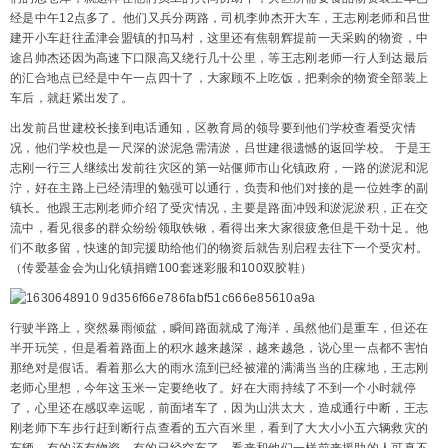
经是中午12点多了。他们又兵分两路，司机李帅杰开大车，王志刚老师和吕世
建开小车赶往孟津会盟镇的扣马村，这里还有焦朝辉提前一天采购的物资，中
途吕帅杰还因为高速下口限高又绕行几十公里，等王志刚老师一行人到达最后
的汇合地点已经是中午一点四十了，大家顾不上吃饭，把剩余的物资全部装上
车后，就赶紧出发了。
出发前吕世建校长接到电话通知，区教育局的领导要到他们学校查看受灾情
况，他们学校也是一尺深的淤泥急需清淤，吕世建很遗憾的返回学校。 于是王
志刚一行三人继续出发前往灾区的第一站偃师市山化镇政府，一路的淤泥和泥
泞，好在主路上已经清理的勉强可以通行，负责和他们对接的是一位姓李的副
镇长。他跟王志刚老师介绍了受灾情况，主要是路面冲毁和淤泥淤积，正在交
流中，看见很多的群众纷纷领取铁锹，看得出来大家很疲惫但是干劲十足。他
们不敢多留，快速的卸完援助给他们的物资后就告别启程去往下一个受灾村。
（传爱基金会为山化镇捐赠100套迷彩服和100双胶鞋）
行驶半路上，突然暴雨倾盆，瞬间路面就成了海洋，虽然他们是重车，但还在
半开玩笑，但是看着路面上的积水越来越深，越来越急，说心里一点都不害怕
那绝对是假话。看着那么大的雨水流到已经被灌的满满当当的庄稼地，王志刚
老师心里想，今年这玉米一定要绝收了。好在大雨持续了不到一个小时就停
了，心里还在感叹幸运呢，前面堵车了，因为山洪太大，造成通行中断，王志
刚老师下车步行赶到断行点查看的五六百米里，看到了大大小小五六辆救灾的