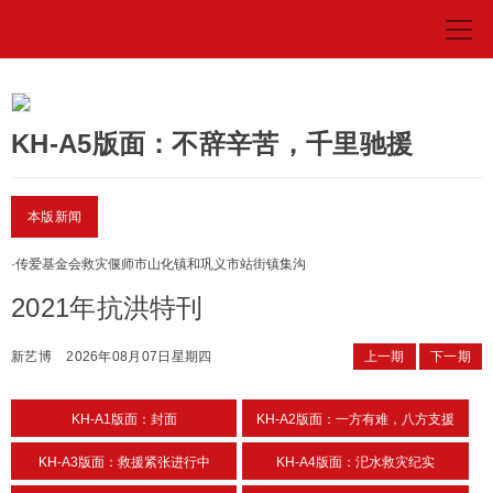
KH-A5版面：不辞辛苦，千里驰援
本版新闻
·
传爱基金会救灾偃师市山化镇和巩义市站街镇集沟
2021年抗洪特刊
新艺博
2026年08月07日星期四
上一期
下一期
KH-A1版面：封面
KH-A2版面：一方有难，八方支援
KH-A3版面：救援紧张进行中
KH-A4版面：汜水救灾纪实