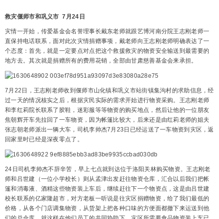
救灾偃师市和巩义市 7月24日
灾情一开始，传爱基金会名誉理事长戴东老师就跟艺博河南分院王志刚老师一
直保持电话联系，面对此次灾情捐赠事项，戴老师向王志刚老师明确表达了一
个态度：首先，就是一定要点对点把这个救援救灾的物资安全输送到最需要的
地方去。其次就是捐赠所有的费用花销，全部由甘肃慈善基金会来承担。
7月22日，王志刚老师收到偃师市山化镇和巩义市站街镇集沟村的求助信息，经
过一天的情况核实之后，根据灾民实际的需求开始进行物资采购。王志刚老师
和李红莉院长联系了胶鞋，迷彩服等等物资的购买地点，然后让他的一位朋友
焦朝辉开车先拉回了一车物资，因为帐篷比较大，后来还是由红莉老师的姐夫
张志朝老师派出一辆大车，司机李帅杰7月23日已经运送了一车物资到灾区，返
回家里时已经是深夜零点了。
24日司机李帅杰不辞辛苦，早上七点就到达位于洛阳关林购买物资。王志刚老
师和吕世建（一位小学校长）则从孟津出发赶往物资仓库，汇合以后我们把帐
篷和消毒液、酒精这些物资装上车后，继续赶往下一个物资点，这是由吕世建
校长联系的亿家隆超市，对方老板一听说是往灾区捐赠物资，给了我们最低的
价格，从各个门店调集物资，从货架上把各种口味的方便面都撤下来运送到他
们的总仓库，就这样在他们员工的共同协助下，灾区所需要食品物资装上车已