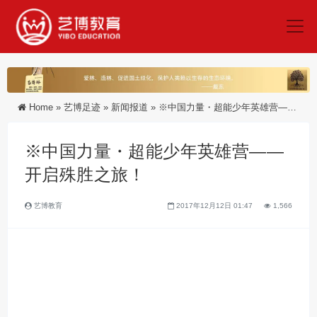
Home
»
艺博足迹
»
新闻报道
»
※中国力量・超能少年英雄营――开启殊胜之旅！
※中国力量・超能少年英雄营――
开启殊胜之旅！
艺博教育
2017年12月12日 01:47
1,566