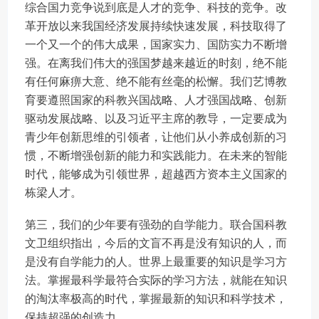
综合国力竞争说到底是人才的竞争、科技的竞争。改
革开放以来我国经济发展持续快速发展，科技取得了
一个又一个的伟大成果，国家实力、国防实力不断增
强。在离我们伟大的强国梦越来越近的时刻，绝不能
有任何麻痹大意、绝不能有丝毫的松懈。我们艺博教
育要遵照国家的科教兴国战略、人才强国战略、创新
驱动发展战略、以及习近平主席的教导，一定要成为
青少年创新思维的引领者，让他们从小养成创新的习
惯，不断增强创新的能力和实践能力。在未来的智能
时代，能够成为引领世界，超越西方资本主义国家的
栋梁人才。
第三，我们的少年要有强劲的自学能力。联合国科教
文卫组织指出，今后的文盲不再是没有知识的人，而
是没有自学能力的人。世界上最重要的知识是学习方
法。掌握最科学最符合实际的学习方法，就能在知识
的淘汰率极高的时代，掌握最新的知识和科学技术，
保持超强的创造力。