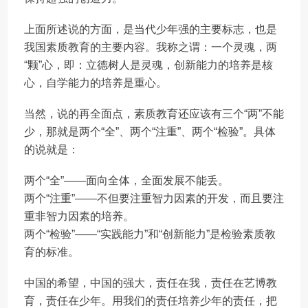
上面所述说的方面，是当代少年强的主要标志，也是
我国素质教育的主要内容。我称之谓：一个灵魂，两
“颗”心，即：立德树人是灵魂，创新能力的培养是核
心，自学能力的培养是重心。
当然，说的再全面点，素质教育还应该有三个“两”不能
少，那就是两个“全”、两个“注重”、两个“检验”。具体
的说就是：
两个“全”——面向全体，全面发展不能丢。
两个“注重”——不但要注重智力因素的开发，而且要注
重非智力因素的培养。
两个“检验”——“实践能力”和“创新能力”是检验素质教
育的标准。
中国的希望，中国的强大，责任在我，责任在艺博教
育，责任在少年。用我们的责任培养少年的责任，把