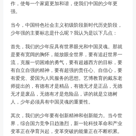
作，使每一个家庭更加和谐，使我们中国的少年更
强。
当今，中国特色社会主义初级阶段新时代历史阶段，
少年强的主要标志是什么呢？我认为是以下几点：
首先，我们的少年应具有世界眼光和中国灵魂。那就
是要有宽阔的胸怀，能放眼全世界，要有追赶世界一
流，克服一切困难的勇气，要有超越西方的目标，要
有自立自强的精神，要有超强的责任心、自信心，要
有爱党、爱国为人民服务的思想。艺博教育的戴东老
师提出的，有德有才是精品，有德无才是正品，无德
无才是废品，无德有才是危险品，讲的就是立德树
人，少年必须具有中国灵魂的重要性。
其次，我们的少年要有创新精神和创新能力。当今世
界，综合国力竞争日趋激烈，新一轮科技革命和产业
变革正在孕育兴起，变革突破的能量正在不断积累。