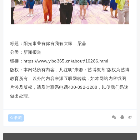
标题：阳光事业有你有我有大家---梁晶
分类：
新闻报道
链接：https://www.yibo365.cn/about/10286.html
版权：本网站所有内容，凡注明“来源：艺博教育”版权为艺博
教育所有，以外的内容来源互联网转载，如本网站内容或图
片涉及版权，请及时联系电话400-092-1288，以便我们迅速
做出处理。
收藏