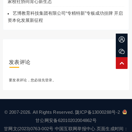
家校社协同育心新生态
艺博教育科技集团有限公司“专精特新”专板成功挂牌 开启
资本化发展新征程
发表评论
要发表评论，您必须先
登录
。
© 2007-2026. All Rights Reserved.
陇ICP备13000288号-2
甘公网安备62010202004862号
甘网文(2023)0763-002号
中国互联网举报中心
.页面生成时间：