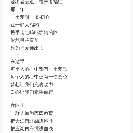
爱出者爱返，福来者福往
那一年
一个梦想 一份初心
让一群人相约
携手走过崎岖坎坷的路
依然勇往直前
只为把爱传出去
在这里
每个人的心中都有一个梦想
每个人的心中还有一份爱心
梦想让我们充满动力
爱心让我们牵手前行
在路上......
一群人愿为家庭教育
把大江南北融进胸膛
把五湖四海揉进血液