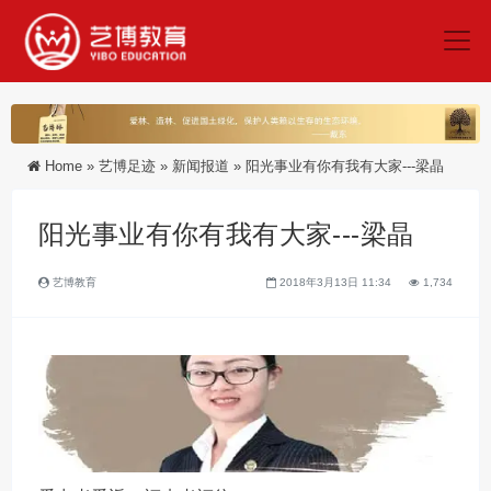
Home
»
艺博足迹
»
新闻报道
»
阳光事业有你有我有大家---梁晶
阳光事业有你有我有大家---梁晶
艺博教育
2018年3月13日 11:34
1,734