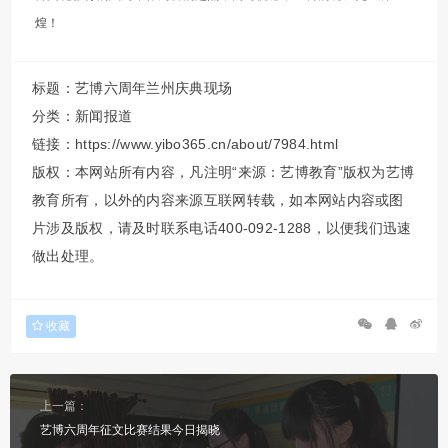
煌！
标题：艺博六周年兰州庆典现场
分类：
新闻报道
链接：https://www.yibo365.cn/about/7984.html
版权：本网站所有内容，凡注明“来源：艺博教育”版权为艺博
教育所有，以外的内容来源互联网转载，如本网站内容或图
片涉及版权，请及时联系电话400-092-1288，以便我们迅速
做出处理。
收藏
上一篇：
艺博六周年征文比赛结果今日揭晓