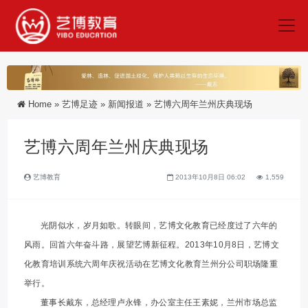
Home
»
艺博足迹
»
新闻报道
»
艺博六周年兰州庆典现场
艺博六周年兰州庆典现场
艺博教育
2013年10月8日 06:02
1,559
光阴似水，岁月如歌。转眼间，艺博文化教育已经度过了六年的
风雨。回首六年奋斗路，展望艺博新征程。2013年10月8日，艺博文
化教育培训系统六周年庆祝活动在艺博文化教育兰州分公司职场隆重
举行。
董事长戴东，总经理卢永锋，办公室主任王素妮，兰州市场总监