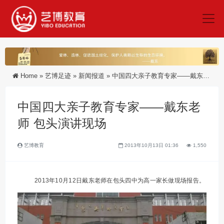
Home
»
艺博足迹
»
新闻报道
»
中国四大亲子教育专家――戴东老师 包头演讲现场
中国四大亲子教育专家――戴东老
师 包头演讲现场
艺博教育
2013年10月13日 01:36
1,550
2013年10月12日戴东老师在包头四中为高一家长做现场报告。