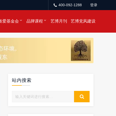
400-092-1288
登录
传爱基金会
品牌课程
艺博月刊
艺博党风建设
站内搜索