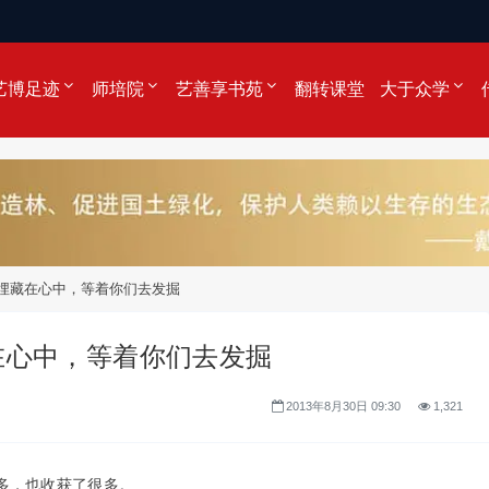
艺博足迹
师培院
艺善享书苑
翻转课堂
大于众学
埋藏在心中，等着你们去发掘
在心中，等着你们去发掘
2013年8月30日 09:30
1,321
多，也收获了很多。