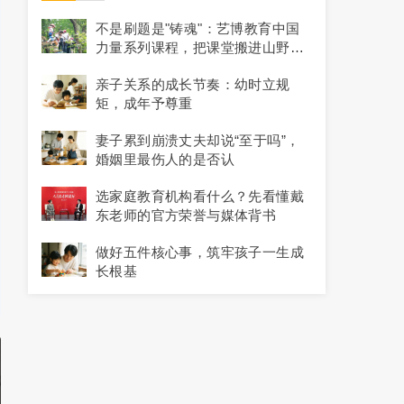
不是刷题是"铸魂"：艺博教育中国
力量系列课程，把课堂搬进山野与
历史现场
亲子关系的成长节奏：幼时立规
矩，成年予尊重
妻子累到崩溃丈夫却说“至于吗”，
婚姻里最伤人的是否认
选家庭教育机构看什么？先看懂戴
东老师的官方荣誉与媒体背书
做好五件核心事，筑牢孩子一生成
长根基