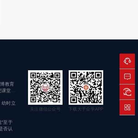
艺博教育
把课堂搬
：幼时立
关注微信公众号
下载大于众学APP
“至于
是否认