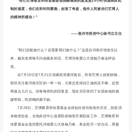
“你们艺博教育和传爱基金会捐赠物资的速度是24小时快速响应机
制的速度，你们在和时间赛跑，创造了奇迹，焦作人民被你们艺博人
的精神所感动！
”
——焦作市疾控中心徐书立主任
“我们还能做什么？还需要我们做什么？”这是自河南灾情发生以
来，戴东老师每天问他最多的话。艺博河南爱心大使杨乃春这样说
道。
自7月19日至7月21日强暴雨突袭河南后，所有艺博人捐资捐物，
密切关注着河南灾区的一举一动，大家总觉得自己做的还不够，还想
再做点儿什么。但每每得到的回复是，现在灾区得到了全国各地的驰
援帮助，吃的喝的都不缺。
7月28日，艺博教育和传爱基金会得知目前河南焦作灾区，防疫消
杀物资告急，当地疾控中心急需防疫物资开展防疫工作，艺博教育和
传爱基金会急切委托河南爱心大使杨乃春，务必想尽一切办法，用最