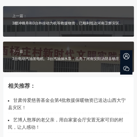
上一篇：
3艘冲锋舟和3台外挂动力机等救援物资，已顺利抵达河南卫辉灾区，今晨正式投用抗洪抢险工作！
下一篇：
3台电动汽油发电机、3台汽油抽水泵，点亮了河南安阳汤阴县杨庄村乡亲们的“心”！
相关推荐：
甘肃传爱慈善基金会第4批救援保暖物资已送达山西大宁
县灾区！
艺博人憨厚的老父亲，用自家宴会厅安置无家可归的村
民，让人感动！