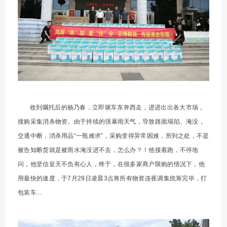
收到嘱托后的杨乃春，立即驱车东奔西走，进进出出各大市场，
搜购采集消杀物资。由于持续的强暴雨天气，导致路面塌陷、淹没，
交通中断，消杀用品“一瓶难求”，采购变得异常困难，所到之处，不是
被告知断货就是被雨水淹没进不去，怎么办？！他接着跑，不停地
问，他坚信皇天不负有心人，终于，在很多家商户限购的情况下，他
用最快的速度，于7月29日凌晨3点将所有物资连夜调集统筹完毕，打
包装车...