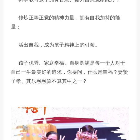
修炼正等正觉的精神力量，拥有自我加持的能
量；
活出自我，成为孩子精神上的引领。
孩子优秀、家庭幸福、自身圆满是每一个人对于
自己一生最美好的追求，你要问，什么是幸福？妻贤
子孝、其乐融融算不算其中之一？