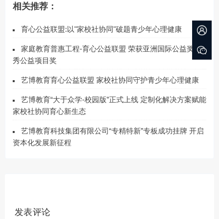
相关推荐：
育心公益联盟:以"家校社协同"破题青少年心理健康
家庭教育普惠工程-育心公益联盟 荣获亚洲国际公益奖·优
秀公益项目奖
艺博教育育心公益联盟 家校社协同守护青少年心理健康
艺博教育“大于众学-校园版”正式上线 定制化解决方案赋能
家校社协同育心新生态
艺博教育科技集团有限公司“专精特新”专板成功挂牌 开启
资本化发展新征程
发表评论