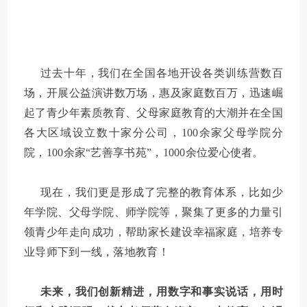
过去十年，我们在全国各地开设各类训练营数百
场，开展公益演讲数万场，惠及家庭数百万，
迅速崛
起了
青少年
素质教育、父母家庭教育的大潮并
在全国
各大区域设立数十家分公司，
100余家父母学院分
院，100余家“艺善享书苑”，1000余位爱心使者。
现在，我们更是形成了完整的教育体系，比如少
年学院、父母学院、师学院等，聚集了更多的力量
引
领青少年走向成功，
帮助家长建设幸福家庭，培养专
业导师下到一线，落地教育！
未来，我们创新精进，用数字和事实说话，用时