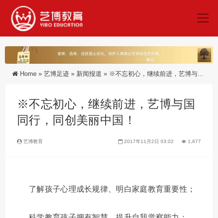
Home
»
艺博足迹
»
新闻报道
»
※不忘初心，继续前进，艺博与国同行，同创美丽中国！
※不忘初心，继续前进，艺博与国
同行，同创美丽中国！
艺博教育
2017年11月2日 03:02
1,677
了解孩子心理成长规律、明白家庭教育重要性；
科学教育孩子拥有智慧、提升自我觉察能力；